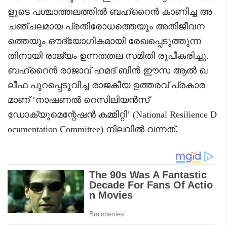
ളുടെ പശ്ചാത്തലത്തിൽ ബഹ്റൈൻ കാണിച്ച അ
ചഞ്ചലമായ പ്രതിരോധത്തെയും അതിജീവന
ത്തെയും ഔദ്യോഗികമായി രേഖപ്പെടുത്തുന്ന
തിനായി രാജ്യം ഉന്നതതല സമിതി രൂപീകരിച്ചു.
ബഹ്‌റൈൻ രാജാവ് ഹമദ് ബിൻ ഈസ ആൽ ഖ
ലീഫ പുറപ്പെടുവിച്ച രാജകീയ ഉത്തരവ് പ്രകാര
മാണ് ‘നാഷണൽ റെസിലിയൻസ്
ഡോക്യുമെന്റേഷൻ കമ്മിറ്റി’ (National Resilience D
ocumentation Committee) നിലവിൽ വന്നത്.