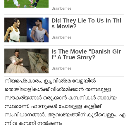
നിയമപ്രകാരം, ഉച്ചവിശ്രമ വേളയിൽ
തൊഴിലാളികൾക്ക് വിശ്രമിക്കാൻ തണലുള്ള
സൗകര്യങ്ങൾ ഒരുക്കാൻ കമ്പനികൾ ബാധ്യ
സ്ഥരാണ്. ഫാനുകൾ പോലുള്ള കൂളിങ്
സംവിധാനങ്ങൾ, ആവശ്യത്തിന് കുടിവെള്ളം, എ
ന്നിവ കമ്പനി നൽകണം