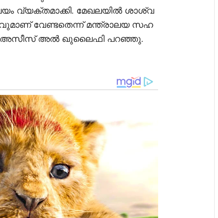
രാലയം വ്യക്തമാക്കി. മേഖലയിൽ ശാശ്വ
മാണ് വേണ്ടതെന്ന് മന്ത്രാലയ സഹ
ദുൽ അസീസ് അൽ ഖുലൈഫി പറഞ്ഞു.