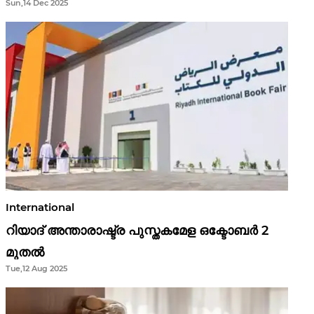
Sun,14 Dec 2025
ഫെങ് ഷൂയി വിശ്വാസങ്ങൾ
International
റിയാദ് അന്താരാഷ്ട്ര പുസ്തകമേള ഒക്ടോബർ 2
മുതൽ
Tue,12 Aug 2025