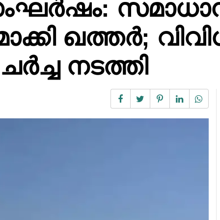
സംഘർഷം: സമാധാ
ാക്കി ഖത്തർ; വിവി
ചർച്ച നടത്തി