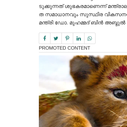
ടുക്കുന്നത് ശുഭകരമാണെന്ന് മന്ത്
ത സമാധാനവും സുസ്ഥിര വികസനവു
മന്ത്രി ഡോ. മുഹമ്മദ് ബിൻ അബ്