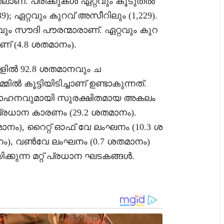
തലാണ്. പരിക്കുകൾ ഏറ്റവും കൂടുതൽ
39); ഏറ്റവും കുറവ് അസീറിലും (1,229).
 സൗദി പൗരന്മാരാണ്. ഏറ്റവും കുറ
ാണ് (4.8 ശതമാനം).
്ങളിൽ 92.8 ശതമാനവും ച
ിൽ കൂട്ടിയിടിച്ചാണ് ഉണ്ടാകുന്നത്.
വാഹനവുമായി സുരക്ഷിതമായ അകലം
്രധാന കാരണം (29.2 ശതമാനം).
ശതമാനം), റൈറ്റ് ഓഫ് വേ ലംഘനം (10.3 ശ
ാനം), വൺവേ ലംഘനം (0.7 ശതമാനം)
്കുന്ന മറ്റ് പ്രധാന ഘടകങ്ങൾ.