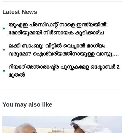
Latest News
യുഎഇ പ്രസിഡന്റ് നാളെ ഇന്ത്യയിൽ;
മോദിയുമായി നിർണായക കൂടിക്കാഴ്ച
ലക്കി ബാംബൂ: വീട്ടിൽ വെച്ചാൽ ഭാഗ്യം
വരുമോ? ഐശ്വര്യത്തിനായുള്ള വാസ്തു,
ഫെങ് ഷൂയി വിശ്വാസങ്ങൾ
റിയാദ് അന്താരാഷ്ട്ര പുസ്തകമേള ഒക്ടോബർ 2
മുതൽ
You may also like