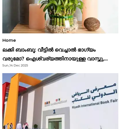
Home
ലക്കി ബാംബൂ: വീട്ടിൽ വെച്ചാൽ ഭാഗ്യം
വരുമോ? ഐശ്വര്യത്തിനായുള്ള വാസ്തു,
Sun,14 Dec 2025
ഫെങ് ഷൂയി വിശ്വാസങ്ങൾ