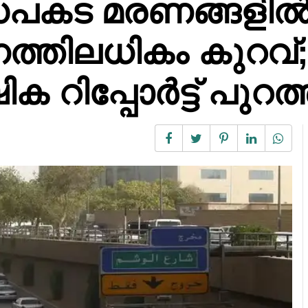
പകട മരണങ്ങളി
തിലധികം കുറവ്; 
റിപ്പോർട്ട് പുറത്