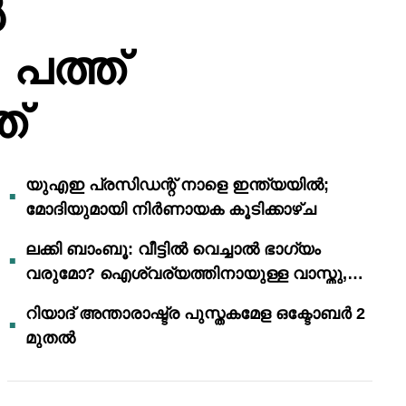
ൽ
പത്ത്
ത്
യുഎഇ പ്രസിഡന്റ് നാളെ ഇന്ത്യയിൽ;
മോദിയുമായി നിർണായക കൂടിക്കാഴ്ച
ലക്കി ബാംബൂ: വീട്ടിൽ വെച്ചാൽ ഭാഗ്യം
വരുമോ? ഐശ്വര്യത്തിനായുള്ള വാസ്തു,
ഫെങ് ഷൂയി വിശ്വാസങ്ങൾ
റിയാദ് അന്താരാഷ്ട്ര പുസ്തകമേള ഒക്ടോബർ 2
മുതൽ