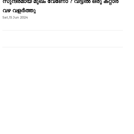
സുന്ദരമായ മുഖം വേണോ ? വീട്ടിൽ ഒരു കറ്റാർ
വഴ വളർത്തു
Sat,15 Jun 2024