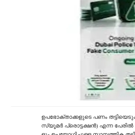
ഉപഭോക്താക്കളുടെ പണം തട്ടിയെട
സ്യൂമർ പ്രൊട്ടക്ഷൻ) എന്ന പേരിൽ വ
ളും ഉപയോഗിച്ചുള്ള സാമ്പത്തിക തട്