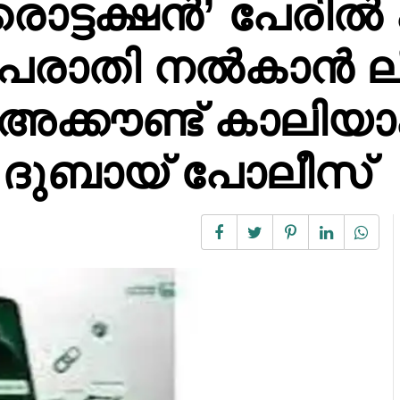
ൊട്ടക്ഷൻ’ പേരിൽ
 പരാതി നൽകാൻ ലിങ
 അക്കൗണ്ട് കാലിയാ
യി ദുബായ് പോലീസ്