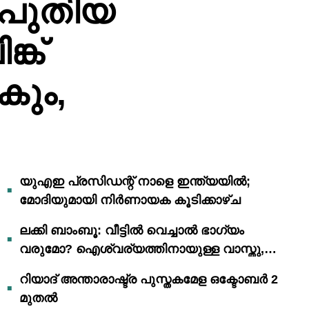
 പുതിയ
്ക്
കും,
യുഎഇ പ്രസിഡന്റ് നാളെ ഇന്ത്യയിൽ;
മോദിയുമായി നിർണായക കൂടിക്കാഴ്ച
ലക്കി ബാംബൂ: വീട്ടിൽ വെച്ചാൽ ഭാഗ്യം
വരുമോ? ഐശ്വര്യത്തിനായുള്ള വാസ്തു,
ഫെങ് ഷൂയി വിശ്വാസങ്ങൾ
റിയാദ് അന്താരാഷ്ട്ര പുസ്തകമേള ഒക്ടോബർ 2
മുതൽ