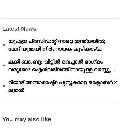
Latest News
യുഎഇ പ്രസിഡന്റ് നാളെ ഇന്ത്യയിൽ;
മോദിയുമായി നിർണായക കൂടിക്കാഴ്ച
ലക്കി ബാംബൂ: വീട്ടിൽ വെച്ചാൽ ഭാഗ്യം
വരുമോ? ഐശ്വര്യത്തിനായുള്ള വാസ്തു,
ഫെങ് ഷൂയി വിശ്വാസങ്ങൾ
റിയാദ് അന്താരാഷ്ട്ര പുസ്തകമേള ഒക്ടോബർ 2
മുതൽ
You may also like