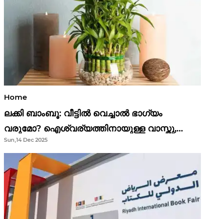
Home
ലക്കി ബാംബൂ: വീട്ടിൽ വെച്ചാൽ ഭാഗ്യം
വരുമോ? ഐശ്വര്യത്തിനായുള്ള വാസ്തു,
Sun,14 Dec 2025
ഫെങ് ഷൂയി വിശ്വാസങ്ങൾ