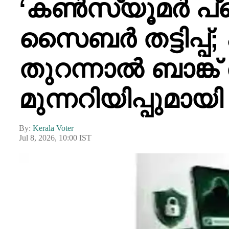
‘കൺസ്യൂമർ പ്ര
സൈബർ തട്ടിപ്പ്;
തുറന്നാൽ ബാങ്ക്
മുന്നറിയിപ്പുമാ
By:
Kerala Voter
Jul 8, 2026, 10:00 IST