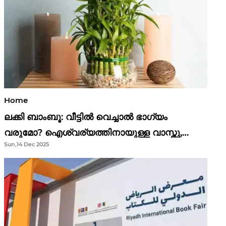
Home
ലക്കി ബാംബൂ: വീട്ടിൽ വെച്ചാൽ ഭാഗ്യം
വരുമോ? ഐശ്വര്യത്തിനായുള്ള വാസ്തു,
Sun,14 Dec 2025
ഫെങ് ഷൂയി വിശ്വാസങ്ങൾ