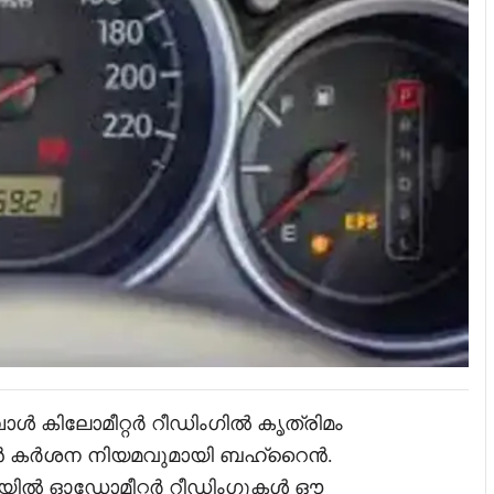
ൾ കിലോമീറ്റർ റീഡിംഗിൽ കൃത്രിമം
തടയാൻ കർശന നിയമവുമായി ബഹ്റൈൻ.
ിൽ ഓഡോമീറ്റർ റീഡിംഗുകൾ ഔ