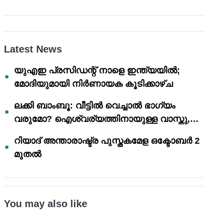
Latest News
യുഎഇ പ്രസിഡന്റ് നാളെ ഇന്ത്യയിൽ;
മോദിയുമായി നിർണായക കൂടിക്കാഴ്ച
ലക്കി ബാംബൂ: വീട്ടിൽ വെച്ചാൽ ഭാഗ്യം
വരുമോ? ഐശ്വര്യത്തിനായുള്ള വാസ്തു,
ഫെങ് ഷൂയി വിശ്വാസങ്ങൾ
റിയാദ് അന്താരാഷ്ട്ര പുസ്തകമേള ഒക്ടോബർ 2
മുതൽ
You may also like