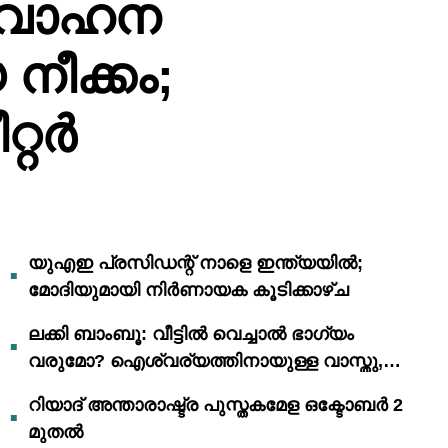
 വാഹന
നീക്കം;
്റർ
യുഎഇ പ്രസിഡന്റ് നാളെ ഇന്ത്യയിൽ;
മോദിയുമായി നിർണായക കൂടിക്കാഴ്ച
ലക്കി ബാംബൂ: വീട്ടിൽ വെച്ചാൽ ഭാഗ്യം
വരുമോ? ഐശ്വര്യത്തിനായുള്ള വാസ്തു,
ഫെങ് ഷൂയി വിശ്വാസങ്ങൾ
റിയാദ് അന്താരാഷ്ട്ര പുസ്തകമേള ഒക്ടോബർ 2
മുതൽ