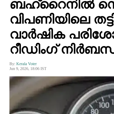
ബഹ്റൈനിൽ സെ
വിപണിയിലെ തട്ടി
വാർഷിക പരിശ
റീഡിംഗ് നിർബന്ധ
By:
Kerala Voter
Jun 9, 2026, 18:06 IST