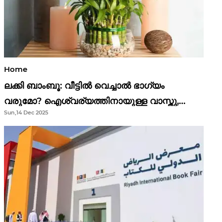
Home
ലക്കി ബാംബൂ: വീട്ടിൽ വെച്ചാൽ ഭാഗ്യം
വരുമോ? ഐശ്വര്യത്തിനായുള്ള വാസ്തു,
Sun,14 Dec 2025
ഫെങ് ഷൂയി വിശ്വാസങ്ങൾ