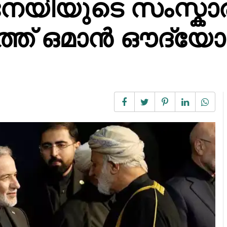
േയിയുടെ സംസ്കാ
ുത്ത് ഒമാൻ ഔദ്യ