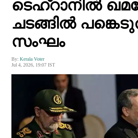
ടെഹ്റാനിൽ ഖമന
ചടങ്ങിൽ പങ്കെട
സംഘം
By:
Kerala Voter
Jul 4, 2026, 19:07 IST