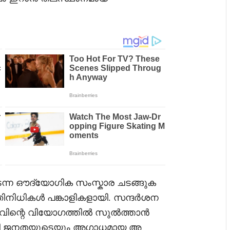
ടന്ന ഔദ്യോഗിക സംസ്കാര ചടങ്ങുക
തിനിധികൾ പങ്കാളികളായി. സന്ദർശന
വിന്റെ വിയോഗത്തിൽ സുൽത്താൻ
നി ജനതയുടെയും അഗാധമായ അ