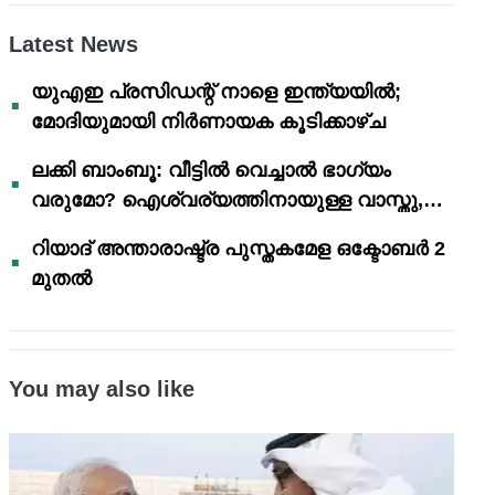
Latest News
യുഎഇ പ്രസിഡന്റ് നാളെ ഇന്ത്യയിൽ;
മോദിയുമായി നിർണായക കൂടിക്കാഴ്ച
ലക്കി ബാംബൂ: വീട്ടിൽ വെച്ചാൽ ഭാഗ്യം
വരുമോ? ഐശ്വര്യത്തിനായുള്ള വാസ്തു,
ഫെങ് ഷൂയി വിശ്വാസങ്ങൾ
റിയാദ് അന്താരാഷ്ട്ര പുസ്തകമേള ഒക്ടോബർ 2
മുതൽ
You may also like