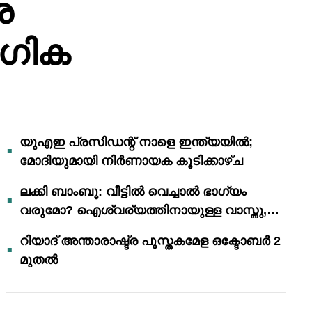
ര
ോഗിക
യുഎഇ പ്രസിഡന്റ് നാളെ ഇന്ത്യയിൽ;
മോദിയുമായി നിർണായക കൂടിക്കാഴ്ച
ലക്കി ബാംബൂ: വീട്ടിൽ വെച്ചാൽ ഭാഗ്യം
വരുമോ? ഐശ്വര്യത്തിനായുള്ള വാസ്തു,
ഫെങ് ഷൂയി വിശ്വാസങ്ങൾ
റിയാദ് അന്താരാഷ്ട്ര പുസ്തകമേള ഒക്ടോബർ 2
മുതൽ