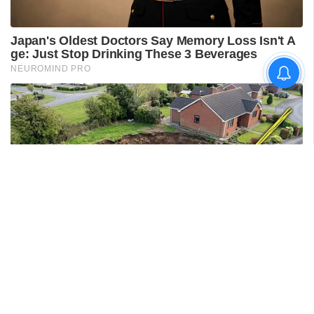
സ്‌കൂളുകളിലെ ക്വിസ്
മത്സരത്തിൽ സവർക്കറെ
പുകഴ്ത്തുന്ന ചോദ്യം:
അധ്യാപകനെ
സസ്പെൻഡ് ചെയ്തു