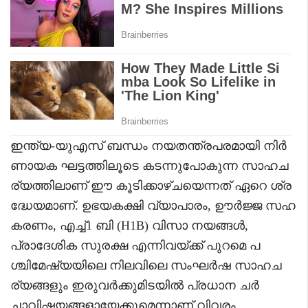
ഇന്ത്യ-യുഎസ് ബന്ധം നയതന്ത്രപരമായി നിർ
ണായക ഘട്ടത്തിലൂടെ കടന്നുപോകുന്ന സാഹച
ര്യത്തിലാണ് ഈ കൂടിക്കാഴ്ചയെന്നത് ഏറെ ശ്ര
ദ്ധേയമാണ്. ഉഭയകക്ഷി വ്യാപാരം, ഊർജ്ജ സഹ
കരണം, എച്ച്1 ബി (H1B) വിസാ നയങ്ങൾ,
പ്രാദേശിക സുരക്ഷ എന്നിവയ്ക്ക് പുറമെ പ
ശ്ചിമേഷ്യയിലെ നിലവിലെ സംഘർഷ സാഹച
ര്യങ്ങളും ഇരുവർക്കുമിടയിൽ പ്രധാന ചർ
ച്ചാവിഷയങ്ങളായേക്കുമെന്നാണ് വിവരം.