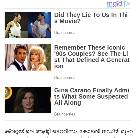
ക്വറ്റയിലെ ആന്റി ടെററിസം കോടതി ജഡ്ജി മുഹ