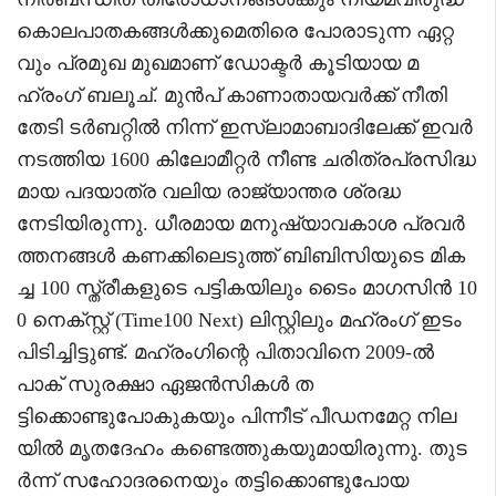
കൊലപാതകങ്ങൾക്കുമെതിരെ പോരാടുന്ന ഏറ്റ
വും പ്രമുഖ മുഖമാണ് ഡോക്ടർ കൂടിയായ മ
ഹ്‌രംഗ് ബലൂച്. മുൻപ് കാണാതായവർക്ക് നീതി
തേടി ടർബറ്റിൽ നിന്ന് ഇസ്ലാമാബാദിലേക്ക് ഇവർ
നടത്തിയ 1600 കിലോമീറ്റർ നീണ്ട ചരിത്രപ്രസിദ്ധ
മായ പദയാത്ര വലിയ രാജ്യാന്തര ശ്രദ്ധ
നേടിയിരുന്നു. ധീരമായ മനുഷ്യാവകാശ പ്രവർ
ത്തനങ്ങൾ കണക്കിലെടുത്ത് ബിബിസിയുടെ മിക
ച്ച 100 സ്ത്രീകളുടെ പട്ടികയിലും ടൈം മാഗസിൻ 10
0 നെക്സ്റ്റ് (Time100 Next) ലിസ്റ്റിലും മഹ്‌രംഗ് ഇടം
പിടിച്ചിട്ടുണ്ട്. മഹ്‌രംഗിന്റെ പിതാവിനെ 2009-ൽ
പാക് സുരക്ഷാ ഏജൻസികൾ ത
ട്ടിക്കൊണ്ടുപോകുകയും പിന്നീട് പീഡനമേറ്റ നില
യിൽ മൃതദേഹം കണ്ടെത്തുകയുമായിരുന്നു. തുട
ർന്ന് സഹോദരനെയും തട്ടിക്കൊണ്ടുപോയ