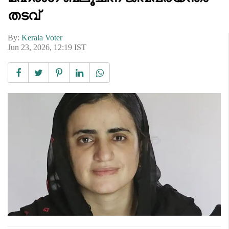
തടവ്
By:
Kerala Voter
Jun 23, 2026, 12:19 IST