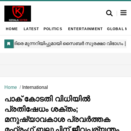
HOME
LATEST
POLITICS
ENTERTAINMENT
GLOBAL MA
Home
International
പാക് കോടതി വിധിയിൽ
പ്രതിഷേധം ശക്തം;
മനുഷ്യാവകാശ പ്രവർത്തക
മഹ്‌രംഗ് ബലൂചിന് ജീവപര്യന്തം