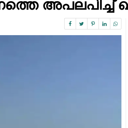
്തെ അപലപിച്ച് ഖ