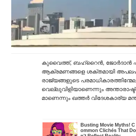
കുവൈത്ത്, ബഹ്‌റൈൻ, ജോർദാൻ എന
ആക്രമണങ്ങളെ ശക്തമായി അപലപിച
രാജ്യങ്ങളുടെ പരമാധികാരത്തിന്മേലുള
വെല്ലുവിളിയാണെന്നും അന്താരാഷ്
മാണെന്നും ഖത്തർ വിദേശകാര്യ മന്ത