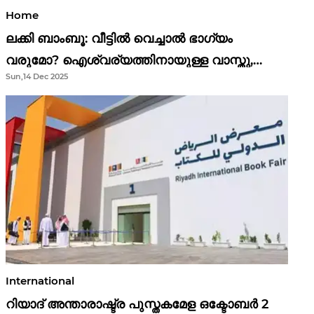
Home
ലക്കി ബാംബൂ: വീട്ടിൽ വെച്ചാൽ ഭാഗ്യം
വരുമോ? ഐശ്വര്യത്തിനായുള്ള വാസ്തു,
Sun,14 Dec 2025
ഫെങ് ഷൂയി വിശ്വാസങ്ങൾ
International
റിയാദ് അന്താരാഷ്ട്ര പുസ്തകമേള ഒക്ടോബർ 2