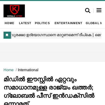
HOME
LATEST
POLITICS
ENTERTAINMENT
GLOBAL MA
Home
International
മിഡിൽ ഈസ്റ്റിൽ ഏറ്റവും
സമാധാനമുള്ള രാജ്യം ഖത്തർ;
ഗ്ലോബൽ പീസ് ഇൻഡക്സിൽ
ഒന്നാമത്