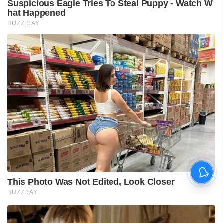
വിദ്യാർഥിയെ മർദിച്ചെന്ന
പരാതിയിൽ പാലക്കാട്
അധ്യാപകനെ
സസ്‌പെൻഡ് ചെയ്തു