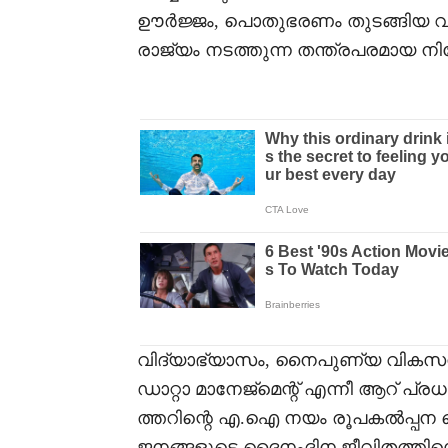
ഊർജ്ജം, പൊതുഭരണം തുടങ്ങിയ 
രാജ്യം നടത്തുന്ന തന്ത്രപരമായ നിക
വിദ്യാഭ്യാസം, നൈപുണ്യ വിക
ഡാറ്റാ മാനേജ്മെന്റ് എന്നീ ആറ് 
ത്തറിന്റെ എ.ഐ നയം രൂപകൽപ്പന ചെയ
ജനങ്ങളുടെ ദൈനംദിന ജീവിതത്തിന്