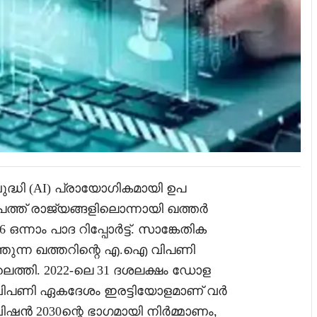
ദ്ധി (AI) പ്രായോഗികമായി ഉപ
പത്ത് രാജ്യങ്ങളിലൊന്നായി ഖത്തർ
ഒന്നാം പാദ റിപ്പോർട്ട്. സാങ്കേതിക
്തുന്ന ഖത്തറിന്റെ എ.ഐ വിപണി
െത്തി. 2022-ലെ 31 ദശലക്ഷം ഡോള
വിപണി ഏകദേശം ഇരട്ടിയോളമാണ് വർ
 വിഷൻ 2030ന്റെ ഭാഗമായി നിർമ്മാണം,