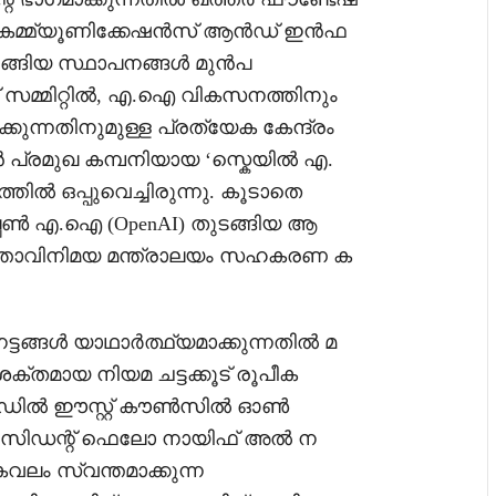
റി, കമ്മ്യൂണിക്കേഷൻസ് ആൻഡ് ഇൻഫ
ടങ്ങിയ സ്ഥാപനങ്ങൾ മുൻപ
് സമ്മിറ്റിൽ, എ.ഐ വികസനത്തിനും
കുന്നതിനുമുള്ള പ്രത്യേക കേന്ദ്രം
 പ്രമുഖ കമ്പനിയായ ‘സ്കെയിൽ എ.
തിൽ ഒപ്പുവെച്ചിരുന്നു. കൂടാതെ
പ്പൺ എ.ഐ (OpenAI) തുടങ്ങിയ ആ
ത്താവിനിമയ മന്ത്രാലയം സഹകരണ ക
ട്ടങ്ങൾ യാഥാർത്ഥ്യമാക്കുന്നതിൽ മ
്തമായ നിയമ ചട്ടക്കൂട് രൂപീക
് മിഡിൽ ഈസ്റ്റ് കൗൺസിൽ ഓൺ
ിഡന്റ് ഫെലോ നായിഫ് അൽ ന
വലം സ്വന്തമാക്കുന്ന