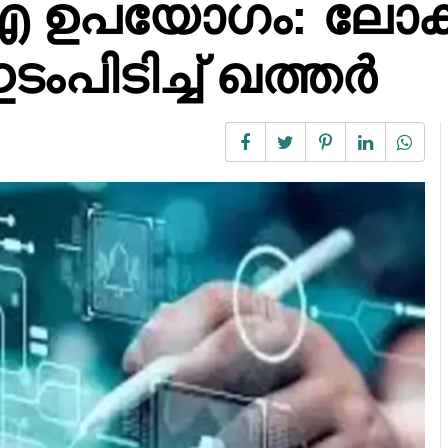
 ഉപയോഗം: ലോകത
പിടിച്ച് ഖത്തർ