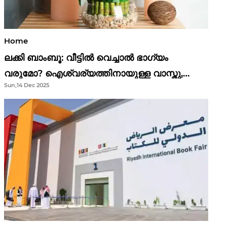
Home
ലക്കി ബാംബൂ: വീട്ടിൽ വെച്ചാൽ ഭാഗ്യം
വരുമോ? ഐശ്വര്യത്തിനായുള്ള വാസ്തു,
Sun,14 Dec 2025
ഫെങ് ഷൂയി വിശ്വാസങ്ങൾ