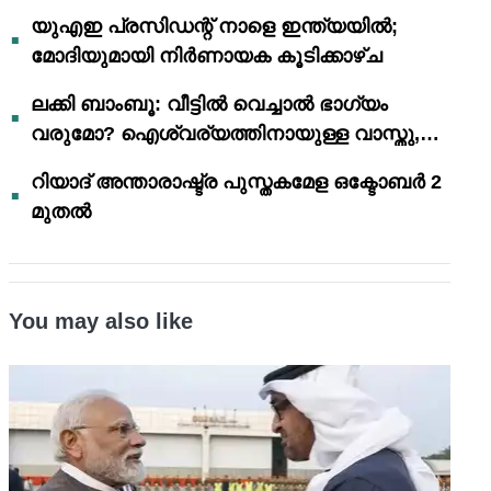
യുഎഇ പ്രസിഡന്റ് നാളെ ഇന്ത്യയിൽ;
മോദിയുമായി നിർണായക കൂടിക്കാഴ്ച
ലക്കി ബാംബൂ: വീട്ടിൽ വെച്ചാൽ ഭാഗ്യം
വരുമോ? ഐശ്വര്യത്തിനായുള്ള വാസ്തു,
ഫെങ് ഷൂയി വിശ്വാസങ്ങൾ
റിയാദ് അന്താരാഷ്ട്ര പുസ്തകമേള ഒക്ടോബർ 2
മുതൽ
You may also like