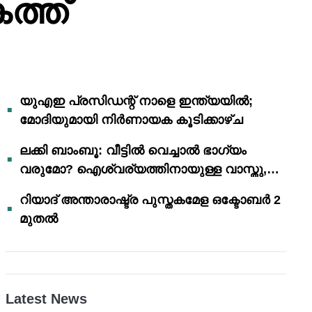
്ത്
യുഎഇ പ്രസിഡന്റ് നാളെ ഇന്ത്യയിൽ;
മോദിയുമായി നിർണായക കൂടിക്കാഴ്ച
ലക്കി ബാംബൂ: വീട്ടിൽ വെച്ചാൽ ഭാഗ്യം
വരുമോ? ഐശ്വര്യത്തിനായുള്ള വാസ്തു,
ഫെങ് ഷൂയി വിശ്വാസങ്ങൾ
റിയാദ് അന്താരാഷ്ട്ര പുസ്തകമേള ഒക്ടോബർ 2
മുതൽ
Latest News