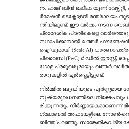
ൻ, ഹമദ് ബിൻ ഖലീഫ യൂണിവേഴ്സിറ്
ർമേഷൻ ടെക്നോളജി മന്ത്രാലയം തു
ന്തിയിലുണ്ട്. ഈ വർഷം നടന്ന വെബ
പ്രാദേശിക പ്രതിഭകളെ വാർത്തെടുക്
സ്ഥാപിക്കാനായി ഖത്തർ ഫൗണ്ടേഷൻ
ഐ’യുമായി (Scale AI) ധാരണാപത്രത്
പിവൈസി (PwC) മിഡിൽ ഈസ്റ്റ്, ഓ
ഗോള പ്രമുഖരുമായും ഖത്തർ വാർ
രാറുകളിൽ ഏർപ്പെട്ടിട്ടുണ്ട്.
നിർമ്മിത ബുദ്ധിയുടെ പൂർണ്ണമായ നേ
നുഷ്യമൂലധനത്തിലെ നിക്ഷേപവും ശക
രിക്കുന്നതും നിർണ്ണായകമാണെന്ന
ഗ്ലോബൽ അഫയേഴ്സിലെ നോൺ-റെസ
ബീത്ത് പറഞ്ഞു. സാങ്കേതികവിദ്യ കേ