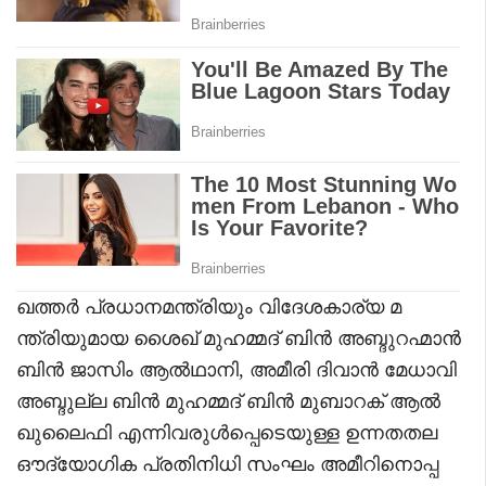
ഖത്തർ പ്രധാനമന്ത്രിയും വിദേശകാര്യ മ
ന്ത്രിയുമായ ശൈഖ് മുഹമ്മദ് ബിൻ അബ്ദുറഹ്മാൻ
ബിൻ ജാസിം ആൽഥാനി, അമീരി ദിവാൻ മേധാവി
അബ്ദുല്ല ബിൻ മുഹമ്മദ് ബിൻ മുബാറക് ആൽ
ഖുലൈഫി എന്നിവരുൾപ്പെടെയുള്ള ഉന്നതതല
ഔദ്യോഗിക പ്രതിനിധി സംഘം അമീറിനൊപ്പ