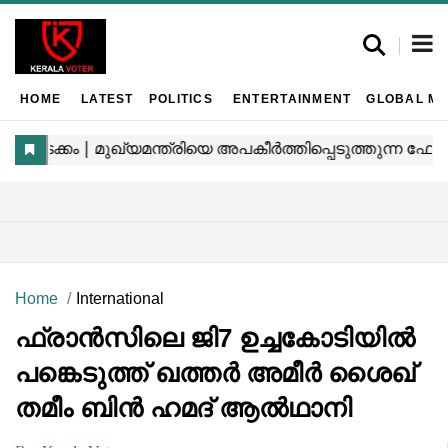
HOME
LATEST
POLITICS
ENTERTAINMENT
GLOBAL MA
Home
International
ഫ്രാൻസിലെ ജി7 ഉച്ചകോടിയിൽ
പങ്കെടുത്ത് ഖത്തർ അമീർ ശൈഖ്
തമീം ബിൻ ഹമദ് ആൽഥാനി