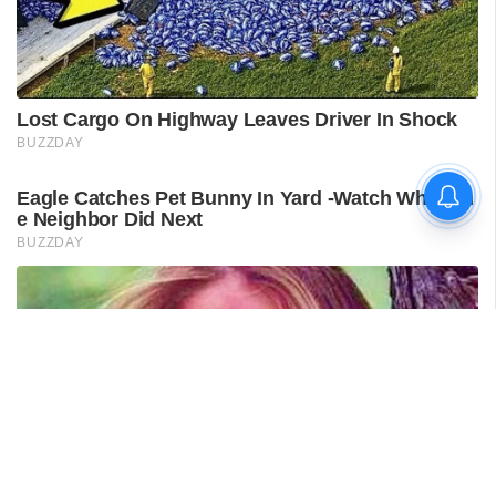
പുനലൂർ ആശുപത്രിയിലെ
സ്വീകരണം;
രോഗികൾക്കുണ്ടായ
ബുദ്ധിമുട്ടിൽ
ആരോഗ്യമന്ത്രിയുടെ
നിലപാട് തേടി
ഡിവൈഎഫ്‌ഐ