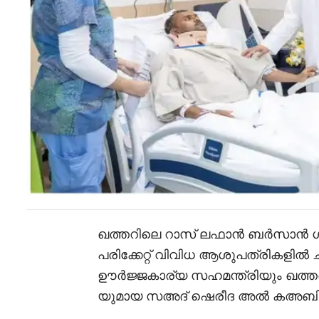
ഖത്തറിലെ റാസ് ലഫാൻ ബർസാൻ ഗ്യ
പരിക്കേറ്റ് വിവിധ ആശുപത്രികളിൽ
ഊർജ്ജകാര്യ സഹമന്ത്രിയും ഖത്ത
യുമായ സഅദ് ഷെരീദ അൽ കഅബി സന