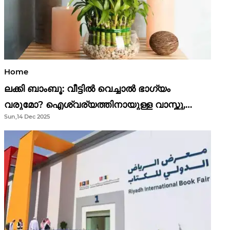
Home
ലക്കി ബാംബൂ: വീട്ടിൽ വെച്ചാൽ ഭാഗ്യം
വരുമോ? ഐശ്വര്യത്തിനായുള്ള വാസ്തു,
Sun,14 Dec 2025
ഫെങ് ഷൂയി വിശ്വാസങ്ങൾ