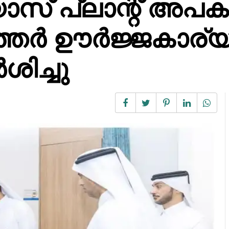
സ് പ്ലാന്റ് അപക
ഖത്തർ ഊർജ്ജകാര്
ശിച്ചു