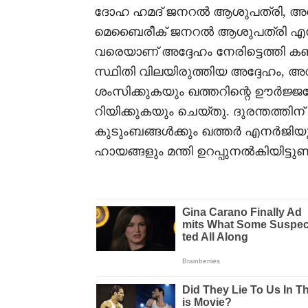
ദോഹ ഹമദ് ജനറൽ ആശുപത്രി, അൽ
മെബൈരീക് ജനറൽ ആശുപത്രി എന്നി
വരെയാണ് അദ്ദേഹം നേരിട്ടെത്തി കണ
സ്ഥിതി വിലയിരുത്തിയ അദ്ദേഹം, അവ
ശംസിക്കുകയും ഖത്തറിന്റെ ഊർജ്ജ
റിയിക്കുകയും ചെയ്തു. ദുരന്തത്ത
കുടുംബങ്ങൾക്കും ഖത്തർ എനർജിയു
ഹായങ്ങളും മന്തി ഉറപ്പുനൽകിയിട്ടുണ്ട