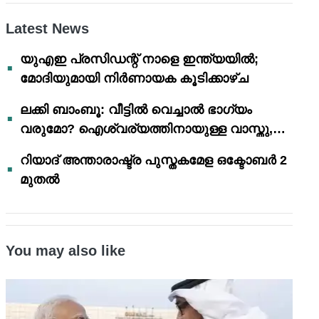
Latest News
യുഎഇ പ്രസിഡന്റ് നാളെ ഇന്ത്യയിൽ;
മോദിയുമായി നിർണായക കൂടിക്കാഴ്ച
ലക്കി ബാംബൂ: വീട്ടിൽ വെച്ചാൽ ഭാഗ്യം
വരുമോ? ഐശ്വര്യത്തിനായുള്ള വാസ്തു,
ഫെങ് ഷൂയി വിശ്വാസങ്ങൾ
റിയാദ് അന്താരാഷ്ട്ര പുസ്തകമേള ഒക്ടോബർ 2
മുതൽ
You may also like