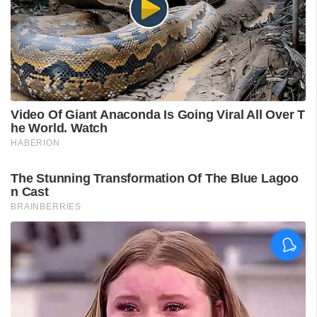
ലഹരികേസ് പ്രതികളായ
സ്ത്രീകളുടെ ദൃശ്യങ്ങൾ
പകർത്തി പ്രചരിപ്പിക്കരുത്:
എക്സൈസ്
ഉദ്യോഗസ്ഥർക്ക് പുതിയ
മാർഗനിർദേശം