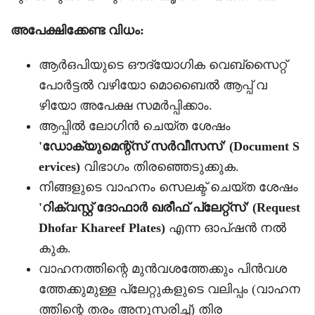
അപേക്ഷിക്കേണ്ട വിധം:
ആർഒപിയുടെ ഔദ്യോഗിക വെബ്‌സൈറ്റ്
പോർട്ടൽ വഴിയോ മൊബൈൽ ആപ്പ് വ
ഴിയോ അപേക്ഷ സമർപ്പിക്കാം.
ആപ്പിൽ ലോഗിൻ ചെയ്ത ശേഷം
'ഡോക്യുമെന്റ്സ് സർവീസസ്' (Document S
ervices)
വിഭാഗം തിരഞ്ഞെടുക്കുക.
നിങ്ങളുടെ വാഹനം സെലക്ട് ചെയ്ത ശേഷം
'റിക്വസ്റ്റ് ദോഫാർ ഖരീഫ് പ്ലേറ്റ്സ്' (Request
Dhofar Khareef Plates)
എന്ന ഓപ്ഷൻ നൽ
കുക.
വാഹനത്തിന്റെ മുൻവശത്തേക്കും പിൻവശ
ത്തേക്കുമുള്ള പ്ലേറ്റുകളുടെ വലിപ്പം (വാഹന
ത്തിന്റെ തരം അനുസരിച്ച്) തിര