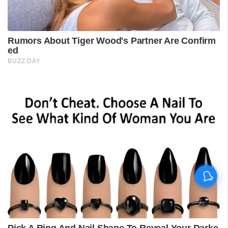
വിദ്യാർഥിയെ മർദിച്ചെന്ന
പരാതിയിൽ പാലക്കാട്
അധ്യാപകനെ
സസ്‌പെൻഡ് ചെയ്തു