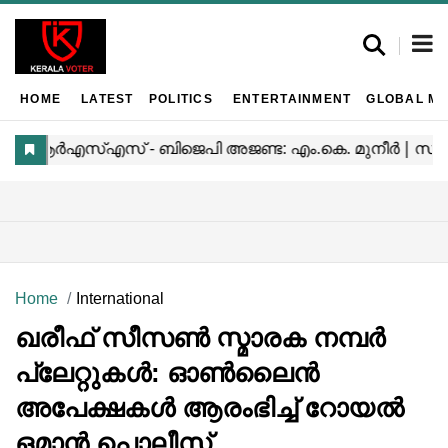
HOME
LATEST
POLITICS
ENTERTAINMENT
GLOBAL MA
Home
International
ഖരീഫ് സീസൺ സ്മാരക നമ്പർ
പ്ലേറ്റുകൾ: ഓൺലൈൻ
അപേക്ഷകൾ ആരംഭിച്ച് റോയൽ
ഒമാൻ പൊലീസ്