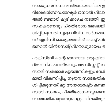
സായുധ സേനാ മന്ത്രാലയത്തിലെ ഇന്
റിലേഷൻസ് ഡയറക്ടർ ജനറൽ ഗില്ലൂ
അൽ ബയാരി കൂടിക്കാഴ്ച നടത്തി. 
സഹകരണവും പ്രതിരോധ മേഖലയിലെ 
ധിപ്പിക്കുന്നതിനുള്ള വിവിധ മാർഗങ
ന്ന് എലീസി കൊട്ടാരത്തിൽ വെച്ച് ഫ
ജനറൽ വിൻസെന്റ് ഗിറൗഡുമായും അ
എക്സിബിഷന്റെ ഭാഗമായി ഒരുക്കിയ
ദ്യോഗിക പവലിയനും അസിസ്റ്റന്റ് ഡി
സൗദി സർക്കാർ ഏജൻസികളും ദേശീയ
മായി വികസിപ്പിച്ച നൂതന സാങ്കേ
ശിപ്പിക്കുന്നത്. മറ്റ് അന്താരാഷ്ട്ര
സൗദി സംഘം, പ്രതിരോധ-സുരക്ഷ
സാങ്കേതിക മുന്നേറ്റങ്ങളും വിലയിരുത