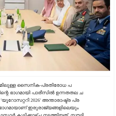
മിലുള്ള സൈനിക-പ്രതിരോധ പ
തിന്റെ ഭാഗമായി പാരീസിൽ ഉന്നതതല ച
'യൂറോസറ്ററി 2026' അന്താരാഷ്ട്ര പ്ര
ഭാഗമായാണ് ഇരുരാജ്യങ്ങളിലെയും
സ്ഥർ കൂടിക്കാഴ്ച നടത്തിയത്. സൗദി