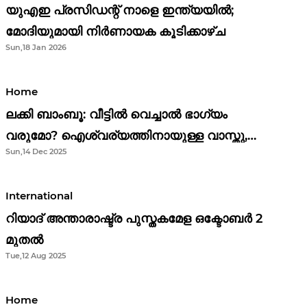
യുഎഇ പ്രസിഡന്റ് നാളെ ഇന്ത്യയിൽ;
മോദിയുമായി നിർണായക കൂടിക്കാഴ്ച
Sun,18 Jan 2026
Home
ലക്കി ബാംബൂ: വീട്ടിൽ വെച്ചാൽ ഭാഗ്യം
വരുമോ? ഐശ്വര്യത്തിനായുള്ള വാസ്തു,
Sun,14 Dec 2025
ഫെങ് ഷൂയി വിശ്വാസങ്ങൾ
International
റിയാദ് അന്താരാഷ്ട്ര പുസ്തകമേള ഒക്ടോബർ 2
മുതൽ
Tue,12 Aug 2025
Home