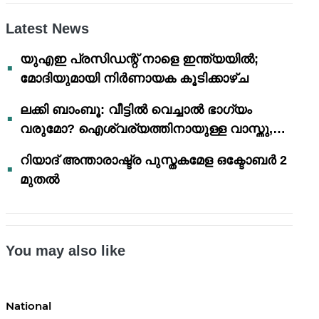
Latest News
യുഎഇ പ്രസിഡന്റ് നാളെ ഇന്ത്യയിൽ;
മോദിയുമായി നിർണായക കൂടിക്കാഴ്ച
ലക്കി ബാംബൂ: വീട്ടിൽ വെച്ചാൽ ഭാഗ്യം
വരുമോ? ഐശ്വര്യത്തിനായുള്ള വാസ്തു,
ഫെങ് ഷൂയി വിശ്വാസങ്ങൾ
റിയാദ് അന്താരാഷ്ട്ര പുസ്തകമേള ഒക്ടോബർ 2
മുതൽ
You may also like
National