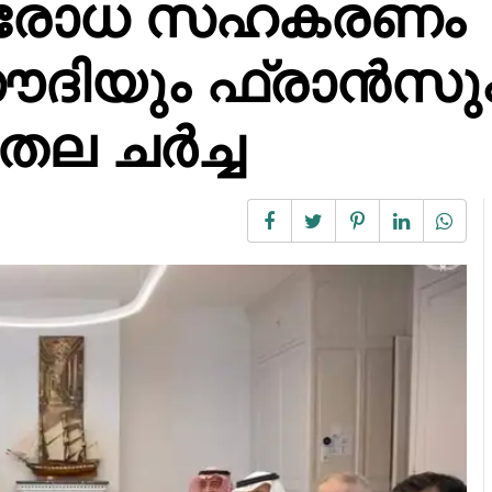
ിരോധ സഹകരണം
ൗദിയും ഫ്രാൻസും
തല ചർച്ച