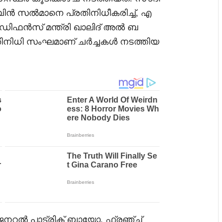
 ബിൻ സൽമാനെ പ്രതിനിധീകരിച്ച്, എ
്റ് ഡിഫൻസ് മന്ത്രി ഖാലിദ് അൽ ബ
തിനിധി സംഘമാണ് ചർച്ചകൾ നടത്തിയ
ജനറൽ പാട്രിക് ബായോ, ഫ്രഞ്ച്