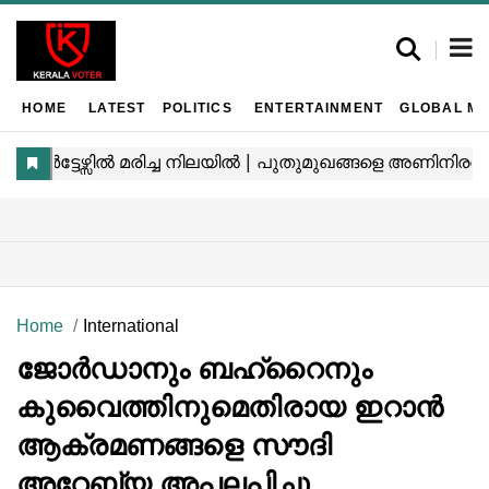
HOME
LATEST
POLITICS
ENTERTAINMENT
GLOBAL MA
Home
International
ജോർഡാനും ബഹ്‌റൈനും
കുവൈത്തിനുമെതിരായ ഇറാൻ
ആക്രമണങ്ങളെ സൗദി
അറേബ്യ അപലപിച്ചു