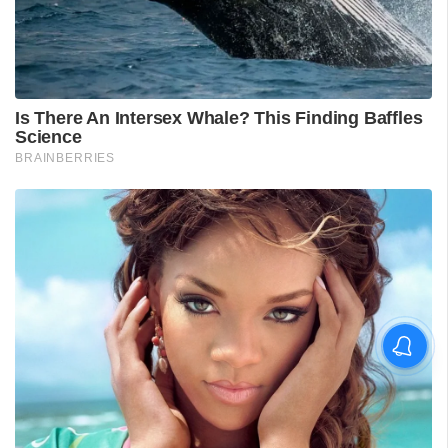
വിദ്യാർഥിയെ മർദിച്ചെന്ന
പരാതിയിൽ പാലക്കാട്
അധ്യാപകനെ
സസ്‌പെൻഡ് ചെയ്തു