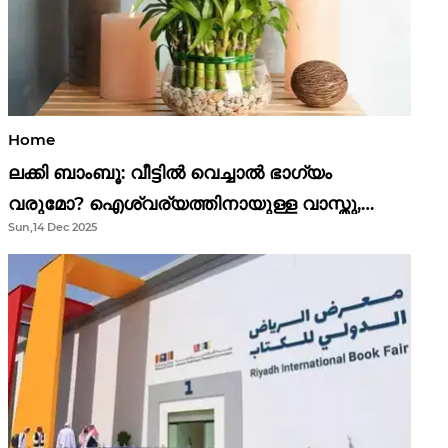
Home
ലക്കി ബാംബൂ: വീട്ടിൽ വെച്ചാൽ ഭാഗ്യം
വരുമോ? ഐശ്വര്യത്തിനായുള്ള വാസ്തു,
Sun,14 Dec 2025
ഫെങ് ഷൂയി വിശ്വാസങ്ങൾ