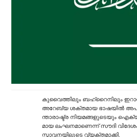
കുവൈത്തിലും ബഹ്റൈനിലും ഇറാ
അറേബ്യ ശക്തമായ ഭാഷയിൽ അപലപ
ന്താരാഷ്ട്ര നിയമങ്ങളുടെയും ഐക്യ
മായ ലംഘനമാണെന്ന് സൗദി വിദേശക
സ്താവനയിലൂടെ വ്യക്തമാക്കി.