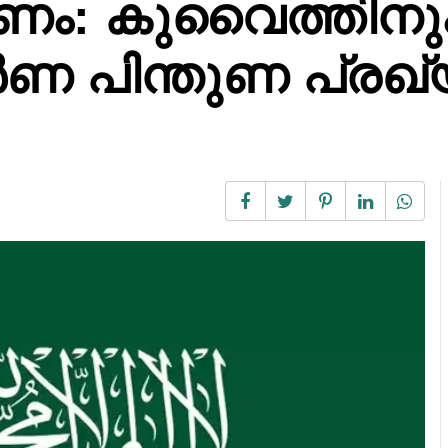
ണം: കുവൈത്തിനു
 പിന്തുണ പ്രഖ്യാ