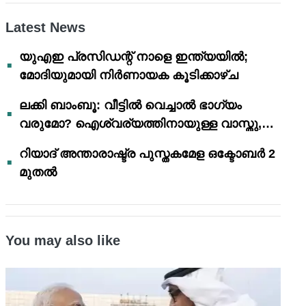
Latest News
യുഎഇ പ്രസിഡന്റ് നാളെ ഇന്ത്യയിൽ;
മോദിയുമായി നിർണായക കൂടിക്കാഴ്ച
ലക്കി ബാംബൂ: വീട്ടിൽ വെച്ചാൽ ഭാഗ്യം
വരുമോ? ഐശ്വര്യത്തിനായുള്ള വാസ്തു,
ഫെങ് ഷൂയി വിശ്വാസങ്ങൾ
റിയാദ് അന്താരാഷ്ട്ര പുസ്തകമേള ഒക്ടോബർ 2
മുതൽ
You may also like