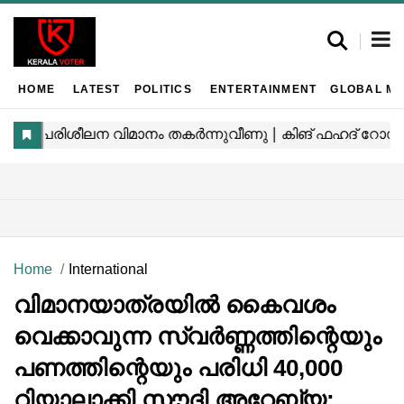
HOME
LATEST
POLITICS
ENTERTAINMENT
GLOBAL MA
Home
International
വിമാനയാത്രയിൽ കൈവശം
വെക്കാവുന്ന സ്വർണ്ണത്തിന്റെയും
പണത്തിന്റെയും പരിധി 40,000
റിയാലാക്കി സൗദി അറേബ്യ;