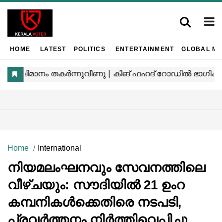
HOME
LATEST
POLITICS
ENTERTAINMENT
GLOBAL MA
Home
International
നിയമലംഘനവും സേവനത്തിലെ
വീഴ്ചയും: സൗദിയിൽ 21 ഉംറ
കമ്പനികൾക്കെതിരെ നടപടി,
പ്രവർത്തനം നിർത്തിവെപ്പിച്ചു