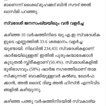
മാണെന്ന് ശൈഖ് മുഹമ്മദ് ബിൻ സൗദ് അൽ
ഖാസിമി പറഞ്ഞു.
സ്വദേശി ജനസംഖ്യയിലും വൻ വളർച്ച
കഴിഞ്ഞ 10 വർഷത്തിനിടെ യു.എ.ഇ സ്വദേശിക
ളുടെ എണ്ണത്തിൽ 33.6 ശതമാനം വളർച്ച
യുണ്ടായി. നിലവിൽ 234,431 സ്വദേശികളാണ്
ഷാർജയിലുള്ളത്. ഇതിൽ പുരുഷന്മാരേക്കാൾ
കൂടുതൽ സ്ത്രീകളാണ് (50.4%). സ്വദേശികളിൽ
ഭൂരിഭാഗവും (58%) ഷാർജ നഗരത്തിലാണ് താമ
സിക്കുന്നത്. ബാക്കിയുള്ളവർ കൽബ, ഖോർഫ
ക്കാൻ, അൽ ദൈദ്, ദിബ്ബ അൽ ഹിസ്ൻ എന്നിവിട
ങ്ങളിൽ കഴിയുന്നു.
കഴിഞ്ഞ പത്തു വർഷത്തിനിടയിൽ സ്വകാര്യ