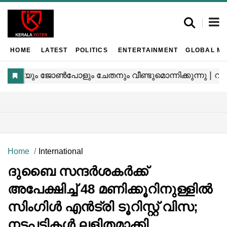
HOME
LATEST
POLITICS
ENTERTAINMENT
GLOBAL MA
Home
International
ദുബൈ സന്ദർശകർക്ക്
അപേക്ഷിച്ച്​ 48 മണിക്കൂറിനുള്ളിൽ
സിംഗിൾ എൻട്രി ടൂറിസ്റ്റ് വിസ;
നടപടികൾ ലളിതമാക്കി