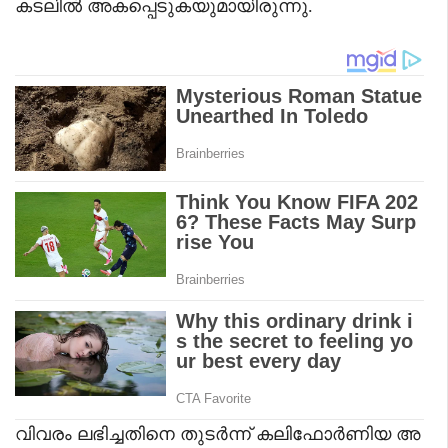
കടലിൽ അകപ്പെടുകയുമായിരുന്നു.
വിവരം ലഭിച്ചതിനെ തുടർന്ന് കലിഫോർണിയ അ