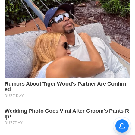
വിദ്യാർഥിയെ മർദിച്ചെന്ന
പരാതിയിൽ പാലക്കാട്
അധ്യാപകനെ