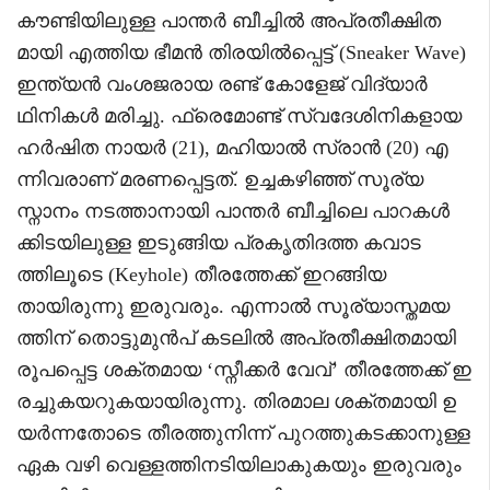
കൗണ്ടിയിലുള്ള പാന്തർ ബീച്ചിൽ അപ്രതീക്ഷിത
മായി എത്തിയ ഭീമൻ തിരയിൽപ്പെട്ട് (Sneaker Wave)
ഇന്ത്യൻ വംശജരായ രണ്ട് കോളേജ് വിദ്യാർ
ഥിനികൾ മരിച്ചു. ഫ്രെമോണ്ട് സ്വദേശിനികളായ
ഹർഷിത നായർ (21), മഹിയാൽ സ്രാൻ (20) എ
ന്നിവരാണ് മരണപ്പെട്ടത്. ഉച്ചകഴിഞ്ഞ് സൂര്യ
സ്നാനം നടത്താനായി പാന്തർ ബീച്ചിലെ പാറകൾ
ക്കിടയിലുള്ള ഇടുങ്ങിയ പ്രകൃതിദത്ത കവാട
ത്തിലൂടെ (Keyhole) തീരത്തേക്ക് ഇറങ്ങിയ
തായിരുന്നു ഇരുവരും. എന്നാൽ സൂര്യാസ്തമയ
ത്തിന് തൊട്ടുമുൻപ് കടലിൽ അപ്രതീക്ഷിതമായി
രൂപപ്പെട്ട ശക്തമായ ‘സ്നീക്കർ വേവ്’ തീരത്തേക്ക് ഇ
രച്ചുകയറുകയായിരുന്നു. തിരമാല ശക്തമായി ഉ
യർന്നതോടെ തീരത്തുനിന്ന് പുറത്തുകടക്കാനുള്ള
ഏക വഴി വെള്ളത്തിനടിയിലാകുകയും ഇരുവരും