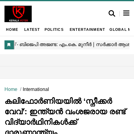
HOME
LATEST
POLITICS
ENTERTAINMENT
GLOBAL MA
Home
International
കലിഫോർണിയയിൽ ‘സ്നീക്കർ
വേവ്’: ഇന്ത്യൻ വംശജരായ രണ്ട്
വിദ്യാർഥിനികൾക്ക്
ദാരുണാന്ത്യം