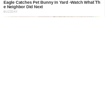
സസ്‌പെൻഡ് ചെയ്തു