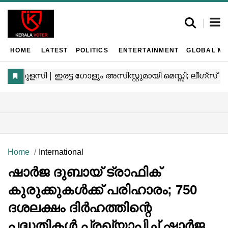
HOME
LATEST
POLITICS
ENTERTAINMENT
GLOBAL MA
Home
International
ഷാർജ ദുബായ് ട്രാഫിക്
കുരുക്കുകൾക്ക് പരിഹാരം; 750
ദശലക്ഷം ദിർഹത്തിന്റെ
പദ്ധതികൾ പ്രഖ്യാപിച്ച് ഷാർജ