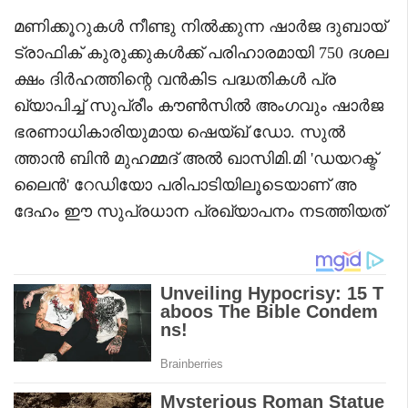
മണിക്കൂറുകൾ നീണ്ടു നിൽക്കുന്ന ഷാർജ ദുബായ്
ട്രാഫിക് കുരുക്കുകൾക്ക് പരിഹാരമായി 750 ദശല
ക്ഷം ദിർഹത്തിന്റെ വൻകിട പദ്ധതികൾ പ്ര
ഖ്യാപിച്ച് സുപ്രീം കൗൺസിൽ അംഗവും ഷാർജ
ഭരണാധികാരിയുമായ ഷെയ്ഖ് ഡോ. സുൽ
ത്താൻ ബിൻ മുഹമ്മദ് അൽ ഖാസിമി.മി 'ഡയറക്ട്
ലൈൻ' റേഡിയോ പരിപാടിയിലൂടെയാണ് അ
ദേഹം ഈ സുപ്രധാന പ്രഖ്യാപനം നടത്തിയത്