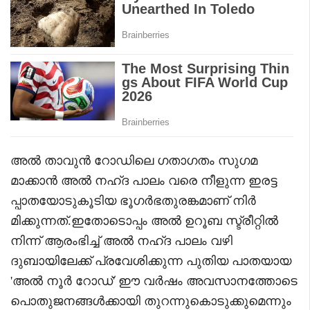
അൽ താവുൻ റോഡിലെ ഗതാഗതം സുഗമ
മാക്കാൻ അൽ നഹ്ദ പാലം വരെ നീളുന്ന ഇരട്ട
പ്പാതയോടുകൂടിയ ഭൂഗർഭതുരങ്കമാണ് നിർ
മിക്കുന്നത്.ഇതോടൊപ്പം അൽ ഉറൂബ സ്ട്രീറ്റിൽ
നിന്ന് ആരംഭിച്ച് അൽ നഹ്ദ പാലം വഴി
ദുബായിലേക്ക് പ്രവേശിക്കുന്ന പുതിയ പാതയായ
'അൽ നൂർ റോഡ്' ഈ വർഷം അവസാനത്തോടെ
പൊതുജനങ്ങൾക്കായി തുറന്നുകൊടുക്കുമെന്നും