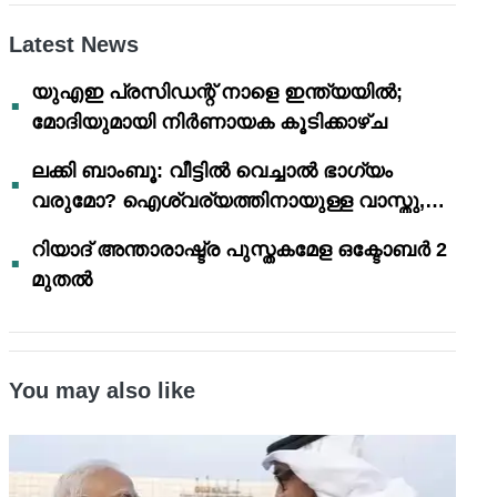
Latest News
യുഎഇ പ്രസിഡന്റ് നാളെ ഇന്ത്യയിൽ;
മോദിയുമായി നിർണായക കൂടിക്കാഴ്ച
ലക്കി ബാംബൂ: വീട്ടിൽ വെച്ചാൽ ഭാഗ്യം
വരുമോ? ഐശ്വര്യത്തിനായുള്ള വാസ്തു,
ഫെങ് ഷൂയി വിശ്വാസങ്ങൾ
റിയാദ് അന്താരാഷ്ട്ര പുസ്തകമേള ഒക്ടോബർ 2
മുതൽ
You may also like