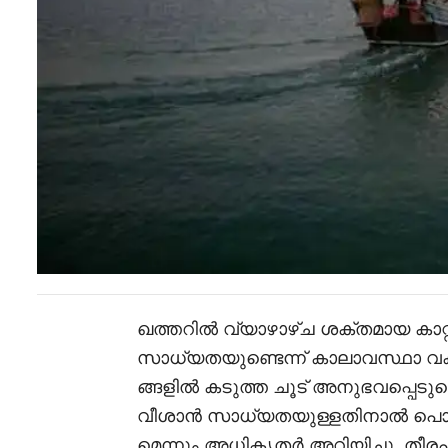
ഖത്തറിൽ വ്യാഴാഴ്ച ശക്തമായ കാറ
സാധ്യതയുണ്ടെന്ന് കാലാവസ്ഥാ വകു
ങ്ങളിൽ കടുത്ത ചൂട് അനുഭവപ്പെടുമെന
വീശാൻ സാധ്യതയുള്ളതിനാൽ പൊത
മെന്നും അധികൃതർ അറിയിച്ചു. തീര