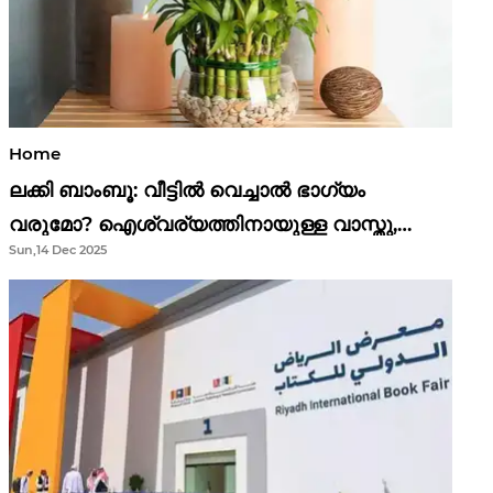
Home
ലക്കി ബാംബൂ: വീട്ടിൽ വെച്ചാൽ ഭാഗ്യം
വരുമോ? ഐശ്വര്യത്തിനായുള്ള വാസ്തു,
Sun,14 Dec 2025
ഫെങ് ഷൂയി വിശ്വാസങ്ങൾ