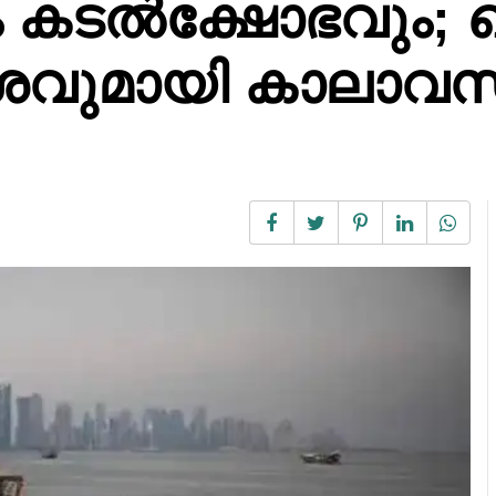
ും കടൽക്ഷോഭവും; 
േശവുമായി കാലാവസ