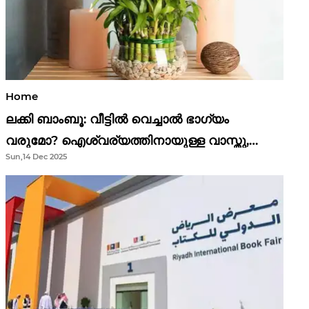
Home
ലക്കി ബാംബൂ: വീട്ടിൽ വെച്ചാൽ ഭാഗ്യം
വരുമോ? ഐശ്വര്യത്തിനായുള്ള വാസ്തു,
Sun,14 Dec 2025
ഫെങ് ഷൂയി വിശ്വാസങ്ങൾ