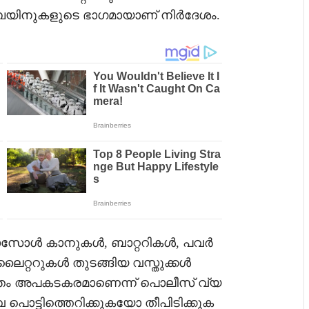
്പയിനുകളുടെ ഭാഗമായാണ് നിർദേശം.
സോൾ കാനുകൾ, ബാറ്ററികൾ, പവർ
ലൈറ്ററുകൾ തുടങ്ങിയ വസ്തുക്കൾ
ന്തം അപകടകരമാണെന്ന് പൊലീസ് വ്യ
പൊട്ടിത്തെറിക്കുകയോ തീപിടിക്കുക