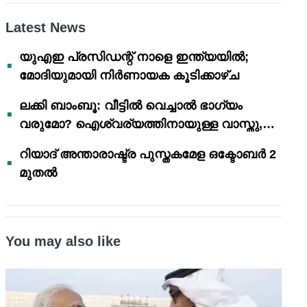
Latest News
യുഎഇ പ്രസിഡന്റ് നാളെ ഇന്ത്യയിൽ;
മോദിയുമായി നിർണായക കൂടിക്കാഴ്ച
ലക്കി ബാംബൂ: വീട്ടിൽ വെച്ചാൽ ഭാഗ്യം
വരുമോ? ഐശ്വര്യത്തിനായുള്ള വാസ്തു,
ഫെങ് ഷൂയി വിശ്വാസങ്ങൾ
റിയാദ് അന്താരാഷ്ട്ര പുസ്തകമേള ഒക്ടോബർ 2
മുതൽ
You may also like