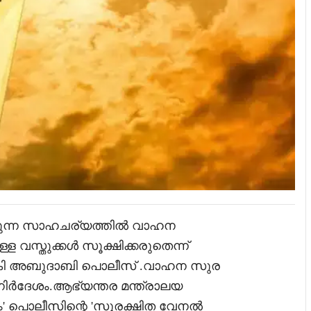
ുടരുന്ന സാഹചര്യത്തിൽ വാഹന
ള വസ്തുക്കൾ സൂക്ഷിക്കരുതെന്ന്
 നൽകി അബുദാബി പൊലീസ് .വാഹന സുര
് നിർദേശം.ആഭ്യന്തര മന്ത്രാലയ
ം' പൊലീസിന്റെ 'സുരക്ഷിത വേനൽ