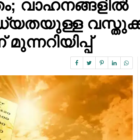
ം; വാഹനങ്ങളിൽ
ധ്യതയുള്ള വസ്തുക
മുന്നറിയിപ്പ്