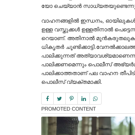
യോ ചെയ്യാൻ സാധ്യതയുണ്ടെന്നും മ
വാഹനങ്ങളിൽ ഇന്ധനം, ഓയിലുകൾ, പ
ഉള്ള വസ്തുക്കൾ ഉള്ളതിനാൽ പെട്ടെന
റെയാണ്. അതിനാൽ മുൻകരുതലുക
ധികൃതർ ചൂണ്ടിക്കാട്ടി.വേനൽക്കാ
പാലിക്കുന്നത് അത്യാവശ്യമാണെന
പാലിക്കണമെന്നും പൊലീസ് അഭ്യർ
പാലിക്കാത്തതാണ് പല വാഹന തീപിടി
പൊലീസ് വ്യക്തമാക്കി.