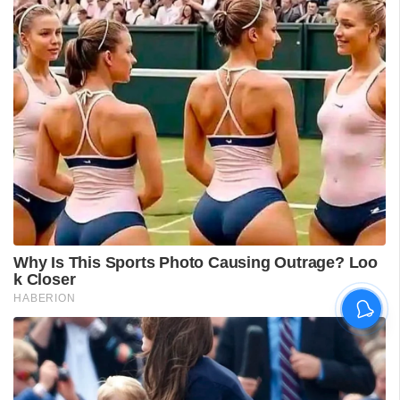
'കാതങ്ങൾ ദൂരെ'; 'ഇറ്റ്സ് എ
മെഡിക്കൽ മിറാക്കിൾ' ആദ്യ
ഗാനം പുറത്ത്