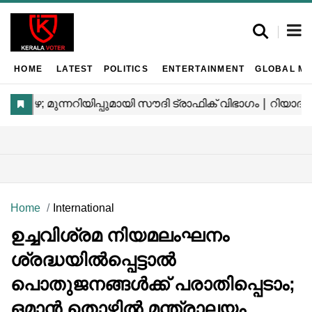
HOME
LATEST
POLITICS
ENTERTAINMENT
GLOBAL MA
Home
International
ഉച്ചവിശ്രമ നിയമലംഘനം
ശ്രദ്ധയിൽപ്പെട്ടാൽ
പൊതുജനങ്ങൾക്ക് പരാതിപ്പെടാം;
ഒമാൻ തൊഴിൽ മന്ത്രാലയം