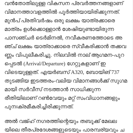
വൻതോതിലുള്ള വികസന പ്രവർത്തനങ്ങളാണ്
വിമാനത്താവളത്തിൽ പൂർത്തിയായിരിക്കുന്നത്.
മുൻപ് പ്രതിവർഷം ഒരു ലക്ഷം യാത്രക്കാരെ
മാത്രം ഉൾക്കൊള്ളാൻ ശേഷിയുണ്ടായിരുന്ന
പാസഞ്ചർ ടെർമിനൽ, നവീകരണത്തോടെ അ
ഞ്ച് ലക്ഷം യാത്രാക്കാരെ സ്വീകരിക്കാൻ തക്കവ
ണ്ണം വിപുലീകരിച്ചു. നിലവിൽ നാല് ആഗമന-പുറ
പ്പെടൽ (Arrival/Departure) ഗേറ്റുകളാണ് ഇ
വിടെയുള്ളത്. എയർബസ് A320, ബോയിങ് 737
തുടങ്ങിയ ഇടത്തരം-വലിയ വിമാനങ്ങൾക്ക് സുഗമ
മായി സർവീസ് നടത്താൻ സാധിക്കുന്ന
രീതിയിലാണ് റൺവേയും മറ്റ് സംവിധാനങ്ങളും
പുനഃക്രമീകരിച്ചിരിക്കുന്നത്.
അൽ വജ്ഹ് നഗരത്തിന്റെയും തബൂക്ക് മേഖല
യിലെ തീരപ്രദേശങ്ങളുടെയും പാരമ്പര്യവും ച