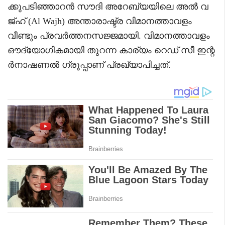
ക്കുപടിഞ്ഞാറൻ സൗദി അറേബ്യയിലെ അൽ വ
ജ്ഹ് (Al Wajh) അന്താരാഷ്ട്ര വിമാനത്താവളം
വീണ്ടും പ്രവർത്തനസജ്ജമായി. വിമാനത്താവളം
ഔദ്യോഗികമായി തുറന്ന കാര്യം റെഡ് സീ ഇന്റ
ർനാഷണൽ ഗ്രൂപ്പാണ് പ്രഖ്യാപിച്ചത്.