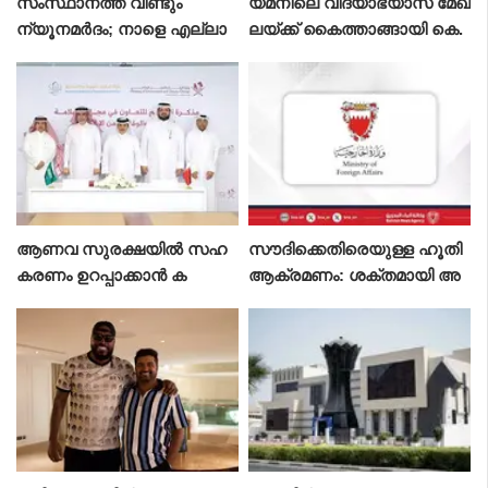
സംസ്ഥാനത്ത് വീണ്ടും
യമനിലെ വിദ്യാഭ്യാസ മേഖ
ന്യൂനമർദം; നാളെ എല്ലാ
ലയ്ക്ക് കൈത്താങ്ങായി കെ.
ജില്ലകളിലും മഴ മുന്നറിയിപ്പ്,
എസ്. റിലീഫ്; 13 സ്കൂളുകൾ
ഏഴിടത്ത് ഓറഞ്ച് അലർട്ട്
നിർമിക്കുകയും പുനരുദ്ധ
രിക്കുകയും ചെയ്യും
ആണവ സുരക്ഷയിൽ സഹ
സൗദിക്കെതിരെയുള്ള ഹൂതി
കരണം ഉറപ്പാക്കാൻ ക
ആക്രമണം: ശക്തമായി അ
രാറൊപ്പിട്ട് ഖത്തറും
പലപിച്ച് ബഹ്‌റൈൻ; പൂർണ
സൗദിയും
ഐക്യദാർഢ്യം പ്ര
ഖ്യാപിച്ചു