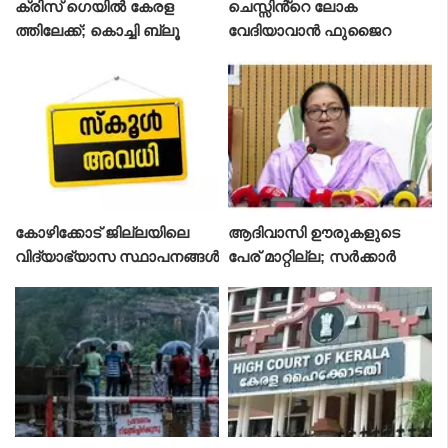
ക്രിസ് ഗെയിൽ കേരള
ചെസ്സിൻ്റെ ലോക
ത്തിലേക്ക്; കൊച്ചി ബ്ലൂ
വേദിയാവാൻ ഫുജൈറ
ടൈഗേഴ്‌സിന്റെ മത്സരം
കാണാനെത്തും
കോഴിക്കോട് ജില്ലയിലെ
ആദിവാസി ഊരുകളുടെ
വിദ്യാഭ്യാസ സ്ഥാപനങ്ങൾ
പേര് മാറ്റില്ല; സർക്കാർ
ക്ക് നാളെ അവധി
തീരുമാനം തിരുത്തുമെന്ന് മ
ന്ത്രി