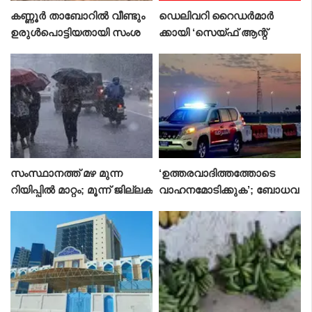
കണ്ണൂർ താബോറിൽ വീണ്ടും
ഡെലിവറി റൈഡർമാർ
ഉരുൾപൊട്ടിയതായി സംശ
ക്കായി ‘സെയ്ഫ് ആന്റ്
യം;ഉദയഗിരി-താബോർ ചുരം
ഹെൽത്തി സമ്മർ’ ക്യാമ്പ
റോഡ് താൽക്കാലികമായി അ
യിനുമായി ദുബായ് ആർ.ടി.
ടച്ചു
എ
സംസ്ഥാനത്ത് മഴ മുന്ന
‘ഉത്തരവാദിത്തത്തോടെ
റിയിപ്പിൽ മാറ്റം; മൂന്ന് ജില്ലക
വാഹനമോടിക്കുക’; ബോധവ
ളിൽ ഓറഞ്ച് അലർട്ട്
ൽക്കരണ കാമ്പയിനുമായി
അജ്മാൻ പോലീസ്