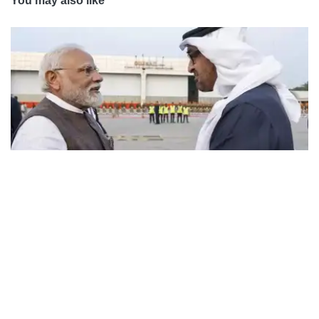
You may also like
National
യുഎഇ പ്രസിഡന്റ് നാളെ ഇന്ത്യയിൽ;
മോദിയുമായി നിർണായക കൂടിക്കാഴ്ച
Sun,18 Jan 2026