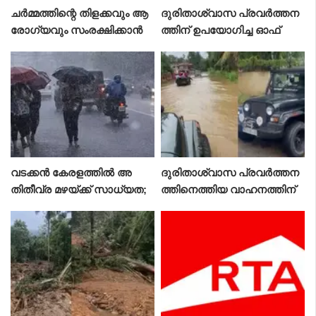
ചർമ്മത്തിന്റെ തിളക്കവും ആ
ദുരിതാശ്വാസ പ്രവർത്തന
രോഗ്യവും സംരക്ഷിക്കാൻ
ത്തിന് ഉപയോഗിച്ച ഓഫ്
ഈ ഭക്ഷണം പതിവാക്കൂ
റോഡ് വാഹനത്തിന് പിഴ;
എംവിഡി ഉദ്യോഗസ്ഥന് സ
സ്‌പെൻഷൻ
വടക്കൻ കേരളത്തിൽ അ
ദുരിതാശ്വാസ പ്രവർത്തന
തിതീവ്ര മഴയ്ക്ക് സാധ്യത;
ത്തിനെത്തിയ വാഹനത്തിന്
നാല് ജില്ലകളിൽ റെഡ് അ
പിഴ: എംവിഡി ഉദ്യോഗസ്ഥ
ലർട്ട്
ന് സസ്പെൻഷൻ