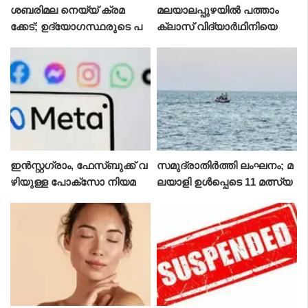
ശബരിമല നെയ്യ് ക്രമ
മലയാലപ്പുഴയിൽ പത്താം
ക്കേട്; ഉദ്യോഗസ്ഥരുടെ പ
ക്ലാസ് വിദ്യാർഥിനിയെ
ങ്കിൽ കൂടുതൽ അന്വേഷ
പീഡിപ്പിച്ച കേസ്; ഒരാൾ കൂടി
ണം നടത്തുമെന്ന് ദേവസ്വം
അറസ്റ്റിൽ
ബോർഡ്
ഇൻസ്റ്റഗ്രാം, ഫേസ്ബുക്ക് വ
സമുദ്രാതിർത്തി ലംഘനം; മ
ഴിയുള്ള പോക്‌സോ നിയമ
ലയാളി ഉൾപ്പെടെ 11 മത്സ്യ
ലംഘനങ്ങൾ; മെറ്റയ്ക്കും
തൊഴിലാളികൾ ശ്രീലങ്കൻ
പൊലീസ് മേധാവികൾക്കും
നാവികസേനയുടെ കസ്റ്റ
എൻഎച്ച്ആർസി നോട്ടീസ്
ഡിയിൽ