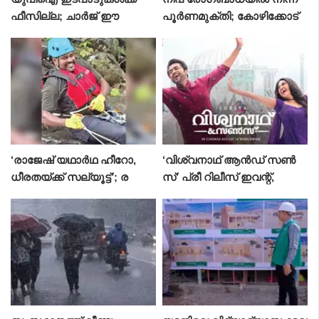
ഫീസില്ല; ചാർജ് ഈ
പൂർണമുക്തി; കോഴിക്കോട്
ടാക്കില്ലെന്ന് പേയ്‌മെന്റ്
മെഡിക്കൽ കോളജിൽ
കൗൺസിൽ ഓഫ് ഇന്ത്യ
ചികിത്സയിലായിരുന്ന ഫ
റോക്ക് സ്വദേശി വീട്ടിലേക്ക് മ
ടങ്ങി
‘രാജേഷ് യഥാർഥ ഹീറോ,
‘വിശ്വനാഥ് ആൻഡ് സൺ
ധീരതയ്ക്ക് സല്യൂട്ട്’; ര
സ്’ പ്രീ റിലീസ് ഇവന്റ്,
ക്ഷാപ്രവർത്തനത്തിനിടെ
സൂര്യ നാളെ തിരുവനന്ത
ജീവൻ പൊലിഞ്ഞ ആർ.
പുരത്ത്; ആഗോള റിലീസ് ഓ
രാജേഷിന് ഹൈക്കോട
ഗസ്റ്റ് 14 ന്
തിയുടെ ആദരം