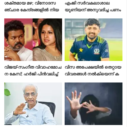
ശക്തമായ മഴ; വിനോദസ
എംജി സർവകലാശാല
ഞ്ചാര കേന്ദ്രങ്ങളിൽ നിയ
യൂണിയന് അനുവദിച്ച പണം
ന്ത്രണം, തുറമുഖങ്ങളിൽ
തിരിച്ചടയ്ക്കാനുള്ള ഉത്തര
ജാഗ്രതാ നിർദേശം
വിന് ഹൈക്കോടതി സ്റ്റേ
വിജയ്‌-സംഗീത വിവാഹമോച
വിസ അപേക്ഷയിൽ തെറ്റായ
ന കേസ്; ഹർജി പിൻവലിച്ച്
വിവരങ്ങൾ നൽകിയെന്ന് ക
ഭാര്യ സംഗീത
ണ്ടെത്തൽ; പാക് താരം
ഹംസ നാസറിന് രണ്ട് വർഷ
ത്തെ വിലക്ക്