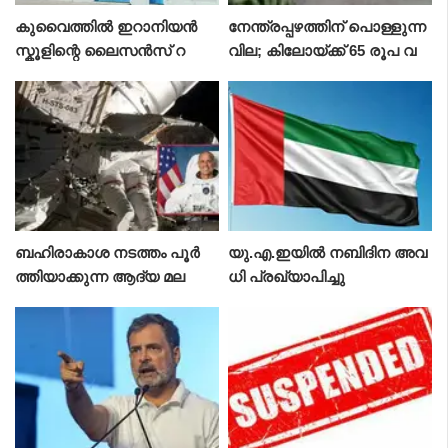
കുവൈത്തിൽ ഇറാനിയൻ
നേന്ത്രപ്പഴത്തിന് പൊള്ളുന്ന
സ്കൂളിന്റെ ലൈസൻസ് റ
വില; കിലോയ്ക്ക് 65 രൂപ വ
ദ്ദാക്കി; അടച്ചുപൂട്ടാൻ ഉത്തര
രെ
വിട്ട് വിദ്യാഭ്യാസ മന്ത്രാല
യം
ബഹിരാകാശ നടത്തം പൂർ
യു.എ.ഇയിൽ നബിദിന അവ
ത്തിയാക്കുന്ന ആദ്യ മല
ധി പ്രഖ്യാപിച്ചു
യാളി; ചരിത്രനേട്ടവുമായി
അനിൽ മേനോൻ