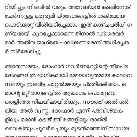
റിയിപ്പും നിലവിൽ വരും. അറേബ്യൻ കടലിനോട്
ചേർന്നുള്ള മരുഭൂമി പ്രദേശങ്ങളിൽ ശക്തമായ
പൊടിക്കാറ്റ് വീശിയടിച്ചേക്കാം. ഇത് കാഴ്ചപരിധി ഗ
ണ്യമായി കുറച്ചേക്കാമെന്നതിനാൽ ഡ്രൈവർ
മാർ അതീവ ജാഗ്രത പാലിക്കണമെന്ന് അധികൃത
ർ നിർദേശിച്ചു.
അതേസമയം, ദോഫാർ ഗവർണറേറ്റിന്റെ തീരപ്ര
ദേശങ്ങളിൽ ഭാഗികമായി മേഘാവൃതമായ കാലാവ
സ്ഥയും ഇടവിട്ട ചാറ്റൽമഴയും പ്രതീക്ഷിക്കാം. ഒ
മാന്റെ മറ്റ് ഭാഗങ്ങളിൽ ആകാശം പൊതുവെ
തെളിഞ്ഞ നിലയിലായിരിക്കും. സൗത്ത് അൽ ശർ
ഖിയ, അൽ വുസ്ത, ദോഫാർ എന്നീ പ്രവിശ്യക
ളിലും ഒമാൻ കടൽത്തീരങ്ങളിലും രാത്രി
വൈകിയും പുലർച്ചെയും മൂടൽമഞ്ഞിന് സാധ്യ