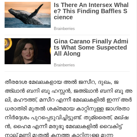
തീരദേശ മേഖലകളായ അൽ ജസീറ, ദുഖം, ജ
അ്‌ലാൻ ബനി ബൂ ഹസ്സൻ, ജഅ്‌ലാൻ ബനി ബൂ അ
ലി, മഹൗത്ത്, മസീറ എന്നീ മേഖലകളിൽ ഇന്ന് അർ
ധരാത്രി മുതൽ ശക്തമായ കാറ്റിനുള്ള ജാഗ്രതാ
നിർദ്ദേശം പുറപ്പെടുവിച്ചിട്ടുണ്ട്. തുമ്രൈത്, മഖ്ഷ
ൻ, ഹൈമ എന്നീ മരുഭൂ മേഖലകളിൽ വൈകിട്ട്
നാല് മണി മുതൽ കനത്ത കാറ്റിനുള്ള മുന്ന