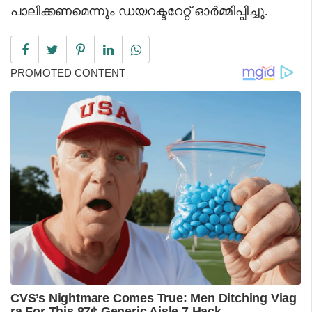
പാലിക്കണമെന്നും ഡയറക്ടറേറ്റ് ഓർമ്മിപ്പിച്ചു.