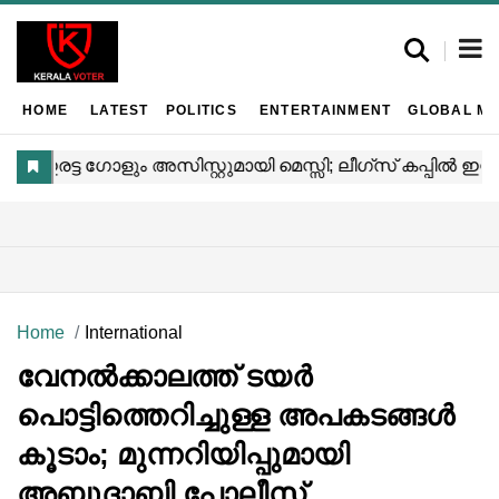
HOME
LATEST
POLITICS
ENTERTAINMENT
GLOBAL MA
Home
International
വേനൽക്കാലത്ത് ടയർ
പൊട്ടിത്തെറിച്ചുള്ള അപകടങ്ങൾ
കൂടാം; മുന്നറിയിപ്പുമായി
അബുദാബി പോലീസ്