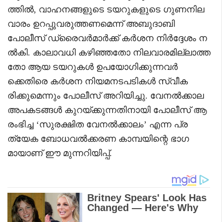
ത്തിൽ, വാഹനങ്ങളുടെ ടയറുകളുടെ ഗുണനില
വാരം ഉറപ്പുവരുത്തണമെന്ന് അബുദാബി
പോലീസ് ഡ്രൈവർമാർക്ക് കർശന നിർദ്ദേശം ന
ൽകി. കാലാവധി കഴിഞ്ഞതോ നിലവാരമില്ലാത്ത
തോ ആയ ടയറുകൾ ഉപയോഗിക്കുന്നവർ
ക്കെതിരെ കർശന നിയമനടപടികൾ സ്വീക
രിക്കുമെന്നും പോലീസ് അറിയിച്ചു. വേനൽക്കാല
അപകടങ്ങൾ കുറയ്ക്കുന്നതിനായി പോലീസ് ആ
രംഭിച്ച ‘സുരക്ഷിത വേനൽക്കാലം’ എന്ന പ്ര
ത്യേക ബോധവൽക്കരണ കാമ്പയിന്റെ ഭാഗ
മായാണ് ഈ മുന്നറിയിപ്പ്.