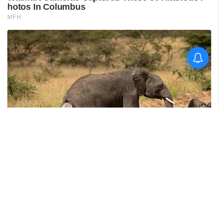
പുനലൂർ ആശുപത്രിയിലെ
സ്വീകരണം;
രോഗികൾക്കുണ്ടായ
ബുദ്ധിമുട്ടിൽ
ആരോഗ്യമന്ത്രിയുടെ
നിലപാട് തേടി
ഡിവൈഎഫ്‌ഐ