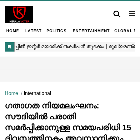
HOME
LATEST
POLITICS
ENTERTAINMENT
GLOBAL MA
Home
International
ഗതാഗത നിയമലംഘനം:
സൗദിയിൽ പരാതി
സമർപ്പിക്കാനുള്ള സമയപരിധി 15
ദിവസത്തിനകം അവസാനിക്കും