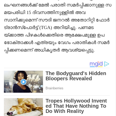
ലംഘനങ്ങൾക്ക് മേൽ പരാതി സമർപ്പിക്കാനുള്ള സ
മയപരിധി 15 ദിവസത്തിനുള്ളിൽ അവ
സാനിക്കുമെന്ന് സൗദി ജനറൽ അതോറിറ്റി ഫോർ
ട്രാൻസ്പോർട്ട് (TGA) അറിയിച്ചു. പണമട
യ്ക്കാത്ത പിഴകൾക്കെതിരെ ആക്ഷേപമുള്ള ഉപ
ഭോക്താക്കൾ എത്രയും വേഗം പരാതികൾ സമർ
പ്പിക്കണമെന്ന് അധികൃതർ ആവശ്യപ്പെട്ടു.