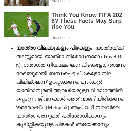
യാത്രാ വിലക്കുകളും പിഴകളും:
യാത്രയ്ക്ക്
തടസ്സമായി യാത്രാ നിരോധനമോ (Travel Ba
n), ഗതാഗത നിയമലംഘന പിഴകളോ, താമസ
രേഖയുമായി ബന്ധപ്പെട്ട പിഴകളോ നില
വിലില്ലെന്ന് ഉറപ്പാക്കണം. മുൻകൂർ
യാത്രാനുമതി ആവശ്യമുള്ള വിഭാഗത്തിൽ
പ്പെടുന്ന ജീവനക്കാർ അത് വാങ്ങിയിരിക്കണം.
'മെട്രാഷ് 2' (Metrash2) ആപ്പ് വഴി നിലവിലെ
യാത്രാ അനുമതി പരിശോധിക്കാനും
കുടിശ്ശികയുള്ള പിഴകൾ അടയ്ക്കാനും