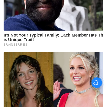
വിദ്യാർഥിയെ മർദിച്ചെന്ന
പരാതിയിൽ പാലക്കാട്
അധ്യാപകനെ
സസ്‌പെൻഡ് ചെയ്തു