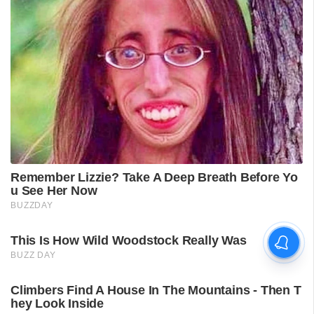
വിദ്യാർഥിയെ മർദിച്ചെന്ന
പരാതിയിൽ പാലക്കാട്
അധ്യാപകനെ
സസ്‌പെൻഡ് ചെയ്തു