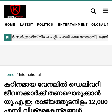
HOME
LATEST
POLITICS
ENTERTAINMENT
GLOBAL MA
Home
International
കഠിനമായ വേനലിൽ ഡെലിവറി
ജീവനക്കാർക്ക് തണലൊരുക്കാൻ
യു.എ.ഇ; രാജ്യത്തുടനീളം 12,000
എസി വിശ്രമകേന്ദ്രങ്ങൾ