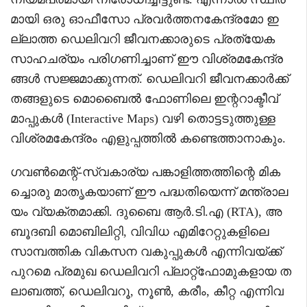
മായി ഒരു ഓഫീസോ പ്രവർത്തനകേന്ദ്രമോ ഇ
ല്ലാത്ത ഡെലിവറി ജീവനക്കാരുടെ പ്രത്യേക
സാഹചര്യം പരിഗണിച്ചാണ് ഈ വിശ്രമകേന്ദ്ര
ങ്ങൾ സജ്ജമാക്കുന്നത്. ഡെലിവറി ജീവനക്കാർക്ക്
തങ്ങളുടെ മൊബൈൽ ഫോണിലെ ഇന്ററാക്ടീവ്
മാപ്പുകൾ (Interactive Maps) വഴി തൊട്ടടുത്തുള്ള
വിശ്രമകേന്ദ്രം എളുപ്പത്തിൽ കണ്ടെത്താനാകും.
ഗവൺമെന്റ്-സ്വകാര്യ പങ്കാളിത്തത്തിന്റെ മിക
ച്ചൊരു മാതൃകയാണ് ഈ പദ്ധതിയെന്ന് മന്ത്രാല
യം വ്യക്തമാക്കി. ദുബൈ ആർ.ടി.എ (RTA), അ
ബൂദബി മൊബിലിറ്റി, വിവിധ എമിറേറ്റുകളിലെ
സാമ്പത്തിക വികസന വകുപ്പുകൾ എന്നിവയ്ക്ക്
പുറമെ പ്രമുഖ ഡെലിവറി പ്ലാറ്റ്ഫോമുകളായ ത
ലാബത്ത്, ഡെലിവറൂ, നൂൺ, കരീം, കീറ്റ എന്നിവ