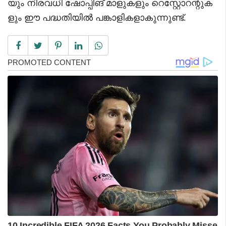
യും നിരവധി ഷോപ്പിങ് മാളുകളും റെസ്റ്റോറന്റുക
ളും ഈ പദ്ധതിയിൽ പങ്കാളികളാകുന്നുണ്ട്.