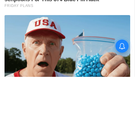
വിദ്യാർഥിയെ മർദിച്ചെന്ന
പരാതിയിൽ പാലക്കാട്
അധ്യാപകനെ
സസ്‌പെൻഡ് ചെയ്തു