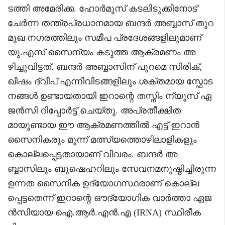
ടത്തി അമേരിക്ക. ഹോർമുസ് കടലിടുക്കിനോട്
ചേർന്ന തന്ത്രപ്രധാനമായ ബന്ദർ അബ്ബാസ് തുറ
മുഖ നഗരത്തിലും സമീപ പ്രദേശങ്ങളിലുമാണ്
യു.എസ് സൈന്യം കടുത്ത ആക്രമണം അ
ഴിച്ചുവിട്ടത്. ബന്ദർ അബ്ബാസിന് പുറമെ സിരിക്,
ഖിഷം ദ്വീപ് എന്നിവിടങ്ങളിലും ശക്തമായ സ്ഫോട
നങ്ങൾ ഉണ്ടായതായി ഇറാന്റെ തസ്നിം ന്യൂസ് ഏ
ജൻസി റിപ്പോർട്ട് ചെയ്തു. അപ്രതീക്ഷിത
മായുണ്ടായ ഈ ആക്രമണത്തിൽ എട്ട് ഇറാൻ
സൈനികരും മൂന്ന് മത്സ്യത്തൊഴിലാളികളും
കൊല്ലപ്പെട്ടതായാണ് വിവരം. ബന്ദർ അ
ബ്ബാസിലും ബുഷെഹറിലും സേവനമനുഷ്ഠിച്ചിരുന്ന
ഉന്നത സൈനിക ഉദ്യോഗസ്ഥരാണ് കൊല്ല
പ്പെട്ടതെന്ന് ഇറാന്റെ ഔദ്യോഗിക വാർത്താ ഏജ
ൻസിയായ ഐ.ആർ.എൻ.എ (IRNA) സ്ഥിരീക