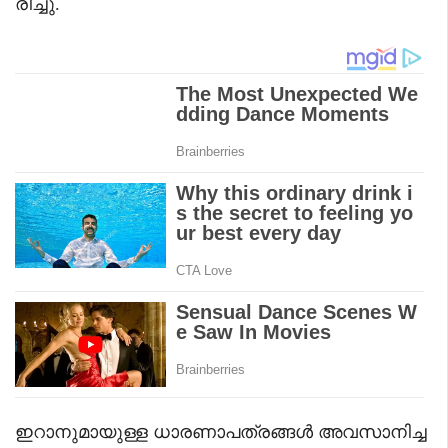
രിച്ചു.
ഇറാനുമായുള്ള ധാരണാപത്രങ്ങൾ അവസാനിച്ച