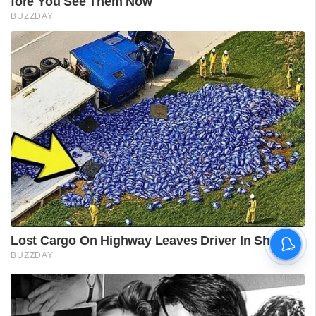
വിദ്യാർഥിയെ മർദിച്ചെന്ന
പരാതിയിൽ പാലക്കാട്
അധ്യാപകനെ
സസ്‌പെൻഡ് ചെയ്തു