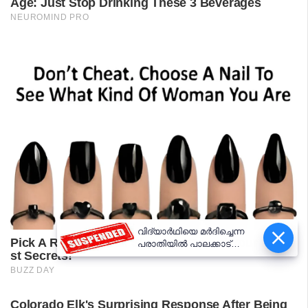
വിദ്യാർഥിയെ മർദിച്ചെന്ന
പരാതിയിൽ പാലക്കാട്
അധ്യാപകനെ
സസ്‌പെൻഡ് ചെയ്തു