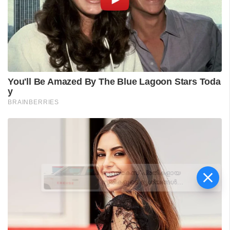
ലഹരികേസ് പ്രതികളായ
സ്ത്രീകളുടെ ദൃശ്യങ്ങൾ
പകർത്തി പ്രചരിപ്പിക്കരുത്:
എക്സൈസ്
ഉദ്യോഗസ്ഥർക്ക് പുതിയ
മാർഗനിർദേശം