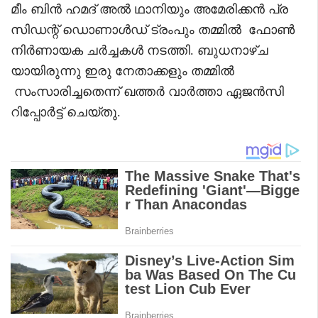
മീം ബിൻ ഹമദ് അൽ ഥാനിയും അമേരിക്കൻ പ്ര
സിഡന്റ് ഡൊണാൾഡ് ട്രംപും തമ്മിൽ ഫോൺ
നിർണായക ചർച്ചകൾ നടത്തി. ബുധനാഴ്ച
യായിരുന്നു ഇരു നേതാക്കളും തമ്മിൽ
സംസാരിച്ചതെന്ന് ഖത്തർ വാർത്താ ഏജൻസി
റിപ്പോർട്ട് ചെയ്തു.