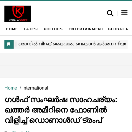
HOME
LATEST
POLITICS
ENTERTAINMENT
GLOBAL MA
Home
International
ഗൾഫ് സംഘർഷ സാഹചര്യം:
ഖത്തർ അമീറിനെ ഫോണിൽ
വിളിച്ച് ഡൊണാൾഡ് ട്രംപ്