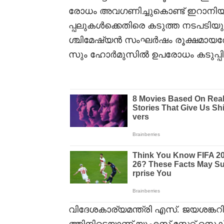
രോധം അവഗണിച്ചുകൊണ്ട് ഇറാനിയൻ
പ്പലുകൾക്കെതിരെ കടുത്ത നടപടിയുണ
ശ്ചിമേഷ്യൻ സംഘർഷം രൂക്ഷമായത
സും ഹോർമുസിൽ ഉപരോധം കടുപ്പിച്
വിദേശകാര്യമന്ത്രി എസ്. ജയശങ്ക