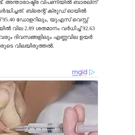
ട്. അന്താരാഷ്ട്ര വിപണിയിൽ ബാരലിന്
ർദ്ധിച്ചത്. ബ്രെന്റ് ക്രൂഡ് ഓയിൽ
 95.40 ഡോളറിലും, യുഎസ് വെസ്റ്റ്
ിൽ വില 2.89 ശതമാനം വർധിച്ച് 92.63
വരും ദിവസങ്ങളിലും എണ്ണവില ഉയർ
ദ്ധരുടെ വിലയിരുത്തൽ.