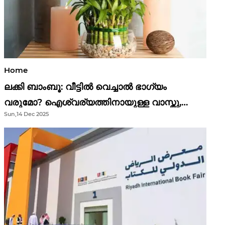
Home
ലക്കി ബാംബൂ: വീട്ടിൽ വെച്ചാൽ ഭാഗ്യം
വരുമോ? ഐശ്വര്യത്തിനായുള്ള വാസ്തു,
Sun,14 Dec 2025
ഫെങ് ഷൂയി വിശ്വാസങ്ങൾ