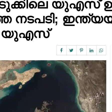
ടുക്കിലെ യുഎസ്
ത നടപടി; ഇന്ത്യയ്ക
യി യുഎസ്