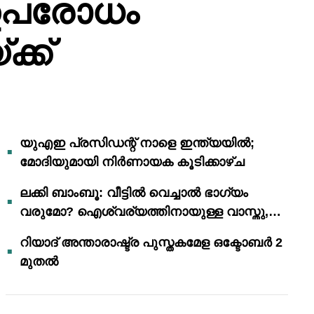
 ഉപരോധം
്ക്
യുഎഇ പ്രസിഡന്റ് നാളെ ഇന്ത്യയിൽ;
മോദിയുമായി നിർണായക കൂടിക്കാഴ്ച
ലക്കി ബാംബൂ: വീട്ടിൽ വെച്ചാൽ ഭാഗ്യം
വരുമോ? ഐശ്വര്യത്തിനായുള്ള വാസ്തു,
ഫെങ് ഷൂയി വിശ്വാസങ്ങൾ
റിയാദ് അന്താരാഷ്ട്ര പുസ്തകമേള ഒക്ടോബർ 2
മുതൽ