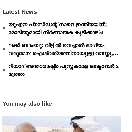
Latest News
യുഎഇ പ്രസിഡന്റ് നാളെ ഇന്ത്യയിൽ;
മോദിയുമായി നിർണായക കൂടിക്കാഴ്ച
ലക്കി ബാംബൂ: വീട്ടിൽ വെച്ചാൽ ഭാഗ്യം
വരുമോ? ഐശ്വര്യത്തിനായുള്ള വാസ്തു,
ഫെങ് ഷൂയി വിശ്വാസങ്ങൾ
റിയാദ് അന്താരാഷ്ട്ര പുസ്തകമേള ഒക്ടോബർ 2
മുതൽ
You may also like