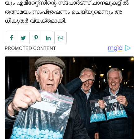
യും എമിറേറ്റ്സിന്റെ സ്പോർട്സ് ചാനലുകളിൽ
തത്സമയം സംപ്രേഷണം ചെയ്യുമെന്നും അ
ധികൃതർ വ്യക്തമാക്കി.