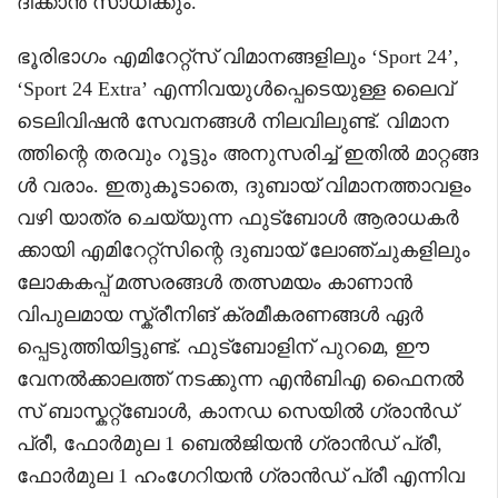
ദിക്കാൻ സാധിക്കും.
ഭൂരിഭാഗം എമിറേറ്റ്സ് വിമാനങ്ങളിലും ‘Sport 24’,
‘Sport 24 Extra’ എന്നിവയുൾപ്പെടെയുള്ള ലൈവ്
ടെലിവിഷൻ സേവനങ്ങൾ നിലവിലുണ്ട്. വിമാന
ത്തിന്റെ തരവും റൂട്ടും അനുസരിച്ച് ഇതിൽ മാറ്റങ്ങ
ൾ വരാം. ഇതുകൂടാതെ, ദുബായ് വിമാനത്താവളം
വഴി യാത്ര ചെയ്യുന്ന ഫുട്ബോൾ ആരാധകർ
ക്കായി എമിറേറ്റ്സിന്റെ ദുബായ് ലോഞ്ചുകളിലും
ലോകകപ്പ് മത്സരങ്ങൾ തത്സമയം കാണാൻ
വിപുലമായ സ്ക്രീനിങ് ക്രമീകരണങ്ങൾ ഏർ
പ്പെടുത്തിയിട്ടുണ്ട്. ഫുട്ബോളിന് പുറമെ, ഈ
വേനൽക്കാലത്ത് നടക്കുന്ന എൻബിഎ ഫൈനൽ
സ് ബാസ്കറ്റ്ബോൾ, കാനഡ സെയിൽ ഗ്രാൻഡ്
പ്രീ, ഫോർമുല 1 ബെൽജിയൻ ഗ്രാൻഡ് പ്രീ,
ഫോർമുല 1 ഹംഗേറിയൻ ഗ്രാൻഡ് പ്രീ എന്നിവ