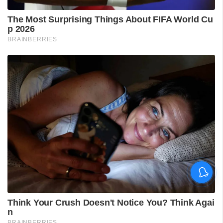
പുനലൂർ ആശുപത്രിയിലെ
സ്വീകരണം;
രോഗികൾക്കുണ്ടായ
ബുദ്ധിമുട്ടിൽ
ആരോഗ്യമന്ത്രിയുടെ
നിലപാട് തേടി
ഡിവൈഎഫ്‌ഐ