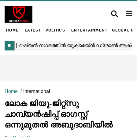
HOME
LATEST
POLITICS
ENTERTAINMENT
GLOBAL MA
Home
International
ലോക ജിയു-ജിറ്റ്‌സു
ചാമ്പ്യൻഷിപ്പ് ഓഗസ്റ്റ്
ഒന്നുമുതൽ അബുദാബിയിൽ