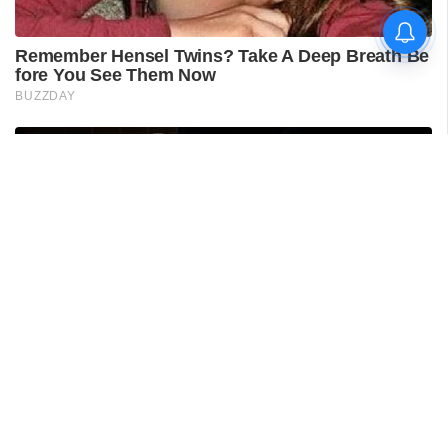
'കാതങ്ങൾ ദൂരെ'; 'ഇറ്റ്സ് എ
മെഡിക്കൽ മിറാക്കിൾ' ആദ്യ
ഗാനം പുറത്ത്