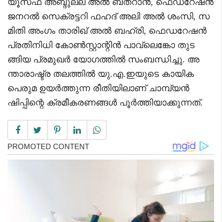
യൂസഫ് അബ്ദുല്ല അൽ ബത്റാൻ, ഫെഡറേഷൻ
ജനറൽ സെക്രട്ടറി ഫഹദ് അലി അൽ ശംസി, സ
മിതി അംഗം താരിഖ് അൽ ബഹ്രി, ഫെഡറേഷൻ
പ്രതിനിധി കോൺസ്റ്റാന്റിൻ പാവ്‌ലെങ്കോ തുട
ങ്ങിയ പ്രമുഖർ യോഗത്തിൽ സംബന്ധിച്ചു. അ
ന്താരാഷ്ട്ര തലത്തിൽ യു.എ.ഇയുടെ കായിക
പെരുമ ഉയർത്തുന്ന രീതിയിലാണ് ചാമ്പ്യൻ
ഷിപ്പിന്റെ ക്രമീകരണങ്ങൾ പൂർത്തിയാക്കുന്നത്.