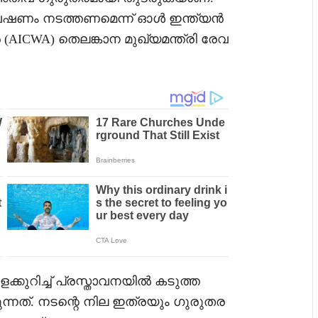
ഷണം നടത്തണമെന്ന് ഓൾ ഇന്ത്യൻ
ICWA) തെലങ്കാന മുഖ്യമന്ത്രി രേവ
െക്കുറിച്ച് പ്രസ്താവനയിൽ കടുത്ത
്നത്. നടന്റെ നില ഇത്രയും ഗുരുതര