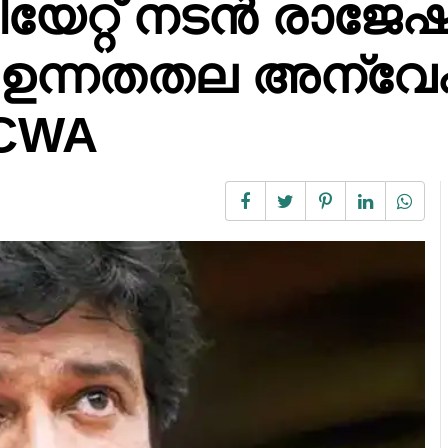
യേറ്റ് നടൻ രാജേഷ്
 ഉന്നതതല അന്വ
ICWA