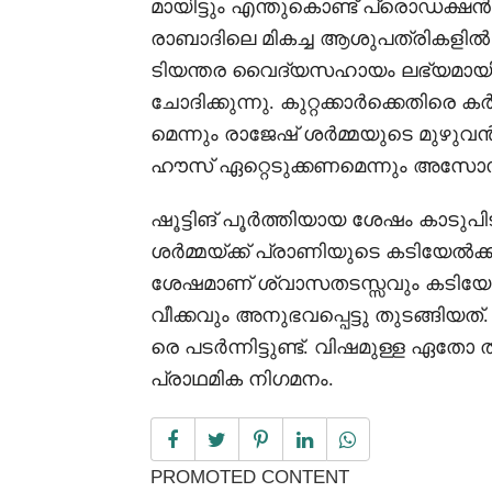
മായിട്ടും എന്തുകൊണ്ട് പ്രൊഡക്
രാബാദിലെ മികച്ച ആശുപത്രികളിൽ പ്ര
ടിയന്തര വൈദ്യസഹായം ലഭ്യമായി
ചോദിക്കുന്നു. കുറ്റക്കാർക്കെതിര
മെന്നും രാജേഷ് ശർമ്മയുടെ മുഴു
ഹൗസ് ഏറ്റെടുക്കണമെന്നും അസോസ
ഷൂട്ടിങ് പൂർത്തിയായ ശേഷം കാടുപി
ശർമ്മയ്ക്ക് പ്രാണിയുടെ കടിയേൽക്കു
ശേഷമാണ് ശ്വാസതടസ്സവും കടിയേറ
വീക്കവും അനുഭവപ്പെട്ടു തുടങ്ങിയ
രെ പടർന്നിട്ടുണ്ട്. വിഷമുള്ള ഏതോ
പ്രാഥമിക നിഗമനം.