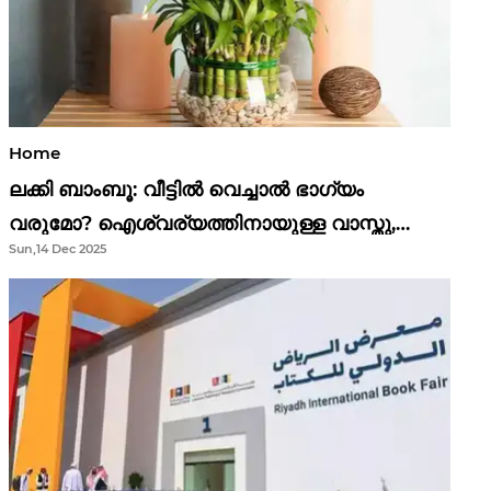
Home
ലക്കി ബാംബൂ: വീട്ടിൽ വെച്ചാൽ ഭാഗ്യം
വരുമോ? ഐശ്വര്യത്തിനായുള്ള വാസ്തു,
Sun,14 Dec 2025
ഫെങ് ഷൂയി വിശ്വാസങ്ങൾ