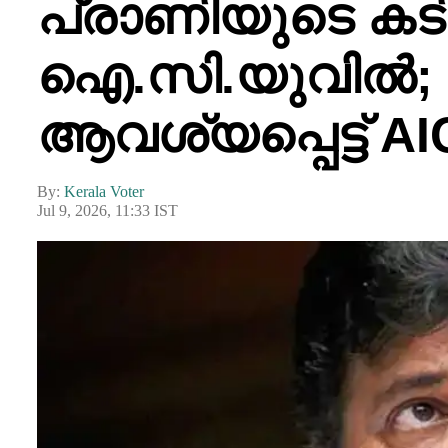
പ്രാണിയുടെ കടി
ഐ.സി.യുവിൽ;
ആവശ്യപ്പെട്ട് A
By:
Kerala Voter
Jul 9, 2026, 11:33 IST