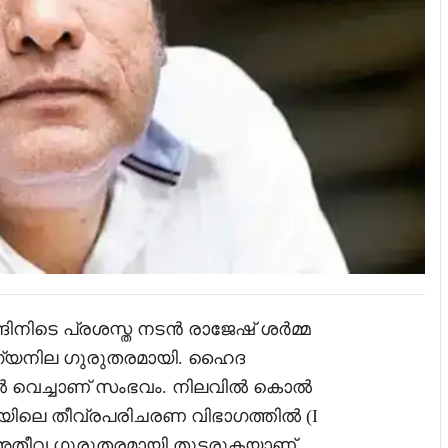
ങ്ങിനിടെ പ്രശസ്ത നടൻ രാജേഷ് ശർമ്മ
രോഗ്യനില ഗുരുതരമായി. ഹൈദ
യിൽ വെച്ചാണ് സംഭവം. നിലവിൽ കൊൽ
യിലെ തീവ്രപരിചരണ വിഭാഗത്തിൽ (I
ില അതീവ ഗുരുതരമായി തുടരുകയാണ്.