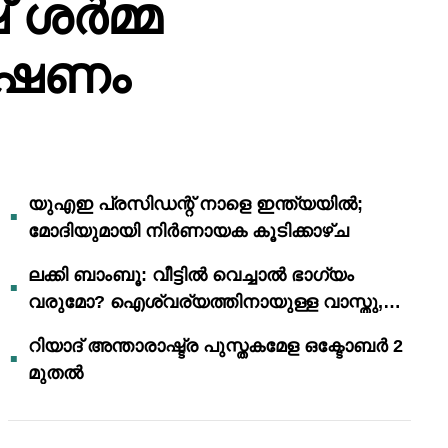
 ശർമ്മ
േഷണം
യുഎഇ പ്രസിഡന്റ് നാളെ ഇന്ത്യയിൽ;
മോദിയുമായി നിർണായക കൂടിക്കാഴ്ച
ലക്കി ബാംബൂ: വീട്ടിൽ വെച്ചാൽ ഭാഗ്യം
വരുമോ? ഐശ്വര്യത്തിനായുള്ള വാസ്തു,
ഫെങ് ഷൂയി വിശ്വാസങ്ങൾ
റിയാദ് അന്താരാഷ്ട്ര പുസ്തകമേള ഒക്ടോബർ 2
മുതൽ