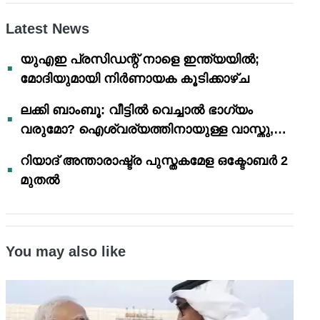
Latest News
യുഎഇ പ്രസിഡന്റ് നാളെ ഇന്ത്യയിൽ;
മോദിയുമായി നിർണായക കൂടിക്കാഴ്ച
ലക്കി ബാംബൂ: വീട്ടിൽ വെച്ചാൽ ഭാഗ്യം
വരുമോ? ഐശ്വര്യത്തിനായുള്ള വാസ്തു,
ഫെങ് ഷൂയി വിശ്വാസങ്ങൾ
റിയാദ് അന്താരാഷ്ട്ര പുസ്തകമേള ഒക്ടോബർ 2
മുതൽ
You may also like