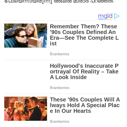
പോയെന്നായിരുന്നു അഖിൽ മാരാർ പറഞ്ഞത്.