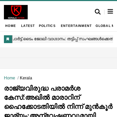
HOME
LATEST
POLITICS
ENTERTAINMENT
GLOBAL MA
Home
Kerala
രാജ്യവിരുദ്ധ പരാമർശ
കേസ്:അഖിൽ മാരാറിന്
ഹൈക്കോടതിയിൽ നിന്ന് മുൻകൂർ
ജാമ്യം;അന്വേഷണവുമായി