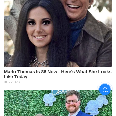
പുനലൂർ ആശുപത്രിയിലെ
സ്വീകരണം;
രോഗികൾക്കുണ്ടായ
ബുദ്ധിമുട്ടിൽ
ആരോഗ്യമന്ത്രിയുടെ
നിലപാട് തേടി
ഡിവൈഎഫ്‌ഐ