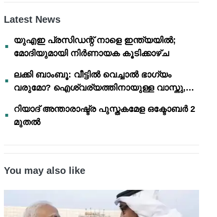
Latest News
യുഎഇ പ്രസിഡന്റ് നാളെ ഇന്ത്യയിൽ;
മോദിയുമായി നിർണായക കൂടിക്കാഴ്ച
ലക്കി ബാംബൂ: വീട്ടിൽ വെച്ചാൽ ഭാഗ്യം
വരുമോ? ഐശ്വര്യത്തിനായുള്ള വാസ്തു,
ഫെങ് ഷൂയി വിശ്വാസങ്ങൾ
റിയാദ് അന്താരാഷ്ട്ര പുസ്തകമേള ഒക്ടോബർ 2
മുതൽ
You may also like