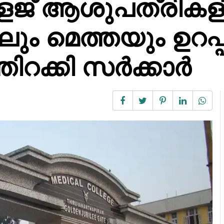
േജ് ആശുപത്രിക
ിലും മെത്തയും ഉറപ്
ിറക്കി സർക്കാർ