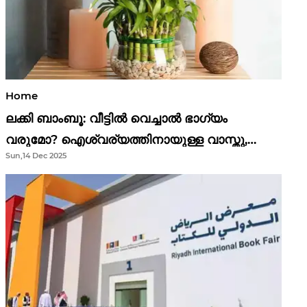
Home
ലക്കി ബാംബൂ: വീട്ടിൽ വെച്ചാൽ ഭാഗ്യം
വരുമോ? ഐശ്വര്യത്തിനായുള്ള വാസ്തു,
Sun,14 Dec 2025
ഫെങ് ഷൂയി വിശ്വാസങ്ങൾ