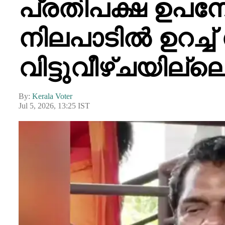
പ്രതിപക്ഷ ഉപന
നിലപാടിൽ ഉറച്ച
വിട്ടുവീഴ്ചയില്ല
By:
Kerala Voter
Jul 5, 2026, 13:25 IST