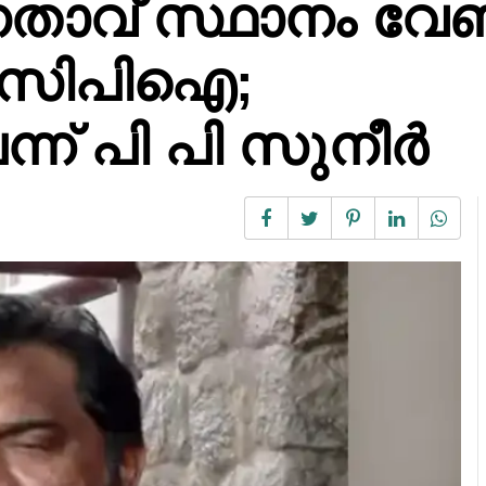
േതാവ് സ്ഥാനം വേ
് സിപിഐ;
െന്ന് പി പി സുനീർ