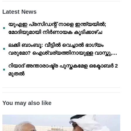
Latest News
യുഎഇ പ്രസിഡന്റ് നാളെ ഇന്ത്യയിൽ;
മോദിയുമായി നിർണായക കൂടിക്കാഴ്ച
ലക്കി ബാംബൂ: വീട്ടിൽ വെച്ചാൽ ഭാഗ്യം
വരുമോ? ഐശ്വര്യത്തിനായുള്ള വാസ്തു,
ഫെങ് ഷൂയി വിശ്വാസങ്ങൾ
റിയാദ് അന്താരാഷ്ട്ര പുസ്തകമേള ഒക്ടോബർ 2
മുതൽ
You may also like