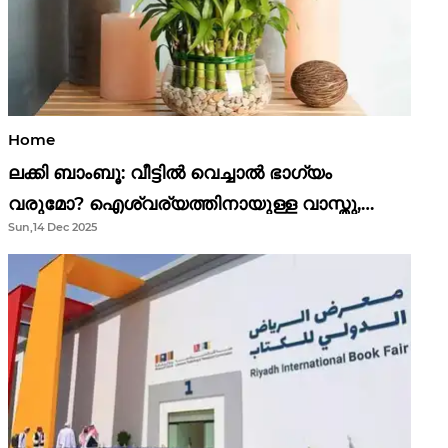
Home
ലക്കി ബാംബൂ: വീട്ടിൽ വെച്ചാൽ ഭാഗ്യം
വരുമോ? ഐശ്വര്യത്തിനായുള്ള വാസ്തു,
Sun,14 Dec 2025
ഫെങ് ഷൂയി വിശ്വാസങ്ങൾ