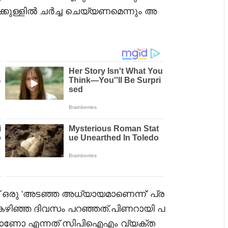
്കുള്ളിൽ ചർച്ച ചെയ്യണമെന്നും അ
് ഒരു 'അടഞ്ഞ അധ്യായമാണെന്ന്' പ്ര
കഴിഞ്ഞ ദിവസം പറഞ്ഞത്.പിണറായി പ
ാടാണോ എന്നത് സിപിഐഎം വ്യക്ത