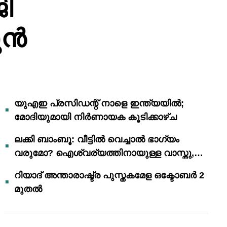
ി
ുൻ
യുഎഇ പ്രസിഡന്റ് നാളെ ഇന്ത്യയിൽ;
മോദിയുമായി നിർണായക കൂടിക്കാഴ്ച
ലക്കി ബാംബൂ: വീട്ടിൽ വെച്ചാൽ ഭാഗ്യം
വരുമോ? ഐശ്വര്യത്തിനായുള്ള വാസ്തു,
ഫെങ് ഷൂയി വിശ്വാസങ്ങൾ
റിയാദ് അന്താരാഷ്ട്ര പുസ്തകമേള ഒക്ടോബർ 2
മുതൽ