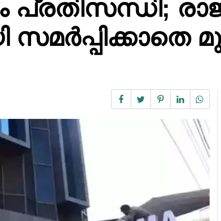
ം പ്രതിസന്ധി; രാജ
 സമർപ്പിക്കാതെ മ