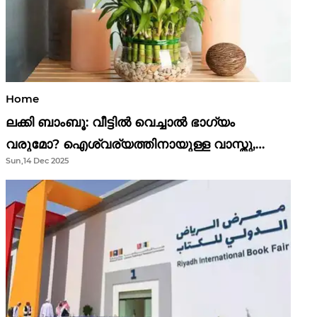
Home
ലക്കി ബാംബൂ: വീട്ടിൽ വെച്ചാൽ ഭാഗ്യം
വരുമോ? ഐശ്വര്യത്തിനായുള്ള വാസ്തു,
Sun,14 Dec 2025
ഫെങ് ഷൂയി വിശ്വാസങ്ങൾ