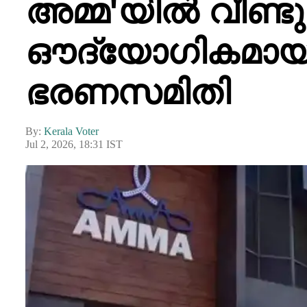
അമ്മ'യിൽ വീണ്ടു
ഔദ്യോഗികമായി
ഭരണസമിതി
By:
Kerala Voter
Jul 2, 2026, 18:31 IST