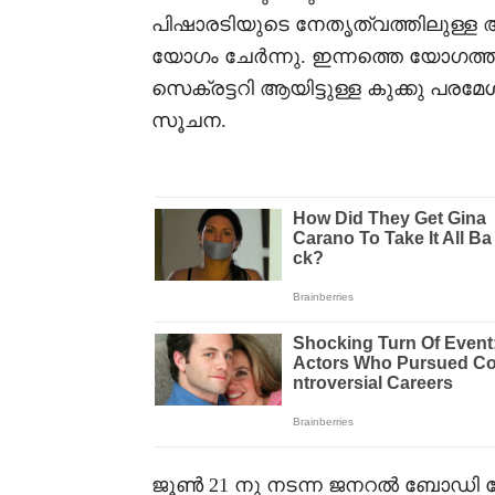
പിഷാരടിയുടെ നേതൃത്വത്തിലുള്ള അ
യോഗം ചേർന്നു. ഇന്നത്തെ യോഗത്
സെക്രട്ടറി ആയിട്ടുള്ള കുക്കു പരമേശ
സൂചന.
ജൂൺ 21 നു നടന്ന ജനറൽ ബോഡി യ