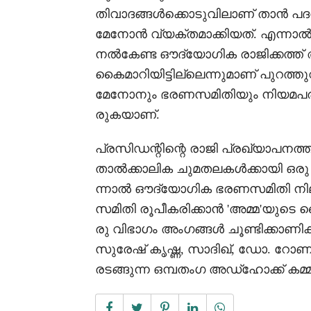
തിവാദങ്ങൾക്കൊടുവിലാണ് താൻ പദ
മേനോൻ വ്യക്തമാക്കിയത്. എന്
നൽകേണ്ട ഔദ്യോഗിക രാജിക്കത്
കൈമാറിയിട്ടില്ലെന്നുമാണ് പുറത്തു
മേനോനും ഭരണസമിതിയും നിയമപരമ
രുകയാണ്.
പ്രസിഡന്റിന്റെ രാജി പ്രഖ്യാപന
താൽക്കാലിക ചുമതലകൾക്കായി ഒരു 
ന്നാൽ ഔദ്യോഗിക ഭരണസമിതി നില
സമിതി രൂപീകരിക്കാൻ 'അമ്മ'യുടെ 
രു വിഭാഗം അംഗങ്ങൾ ചൂണ്ടിക്കാണിക
സുരേഷ് കൃഷ്ണ, സാദിഖ്, ഡോ. റോണി
രടങ്ങുന്ന ഒമ്പതംഗ അഡ്ഹോക്ക് കമ്മി