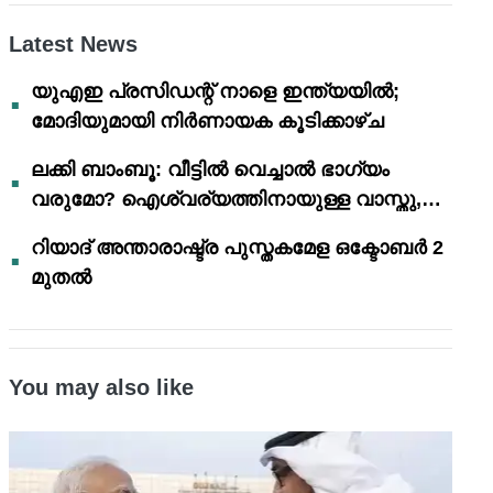
Latest News
യുഎഇ പ്രസിഡന്റ് നാളെ ഇന്ത്യയിൽ;
മോദിയുമായി നിർണായക കൂടിക്കാഴ്ച
ലക്കി ബാംബൂ: വീട്ടിൽ വെച്ചാൽ ഭാഗ്യം
വരുമോ? ഐശ്വര്യത്തിനായുള്ള വാസ്തു,
ഫെങ് ഷൂയി വിശ്വാസങ്ങൾ
റിയാദ് അന്താരാഷ്ട്ര പുസ്തകമേള ഒക്ടോബർ 2
മുതൽ
You may also like