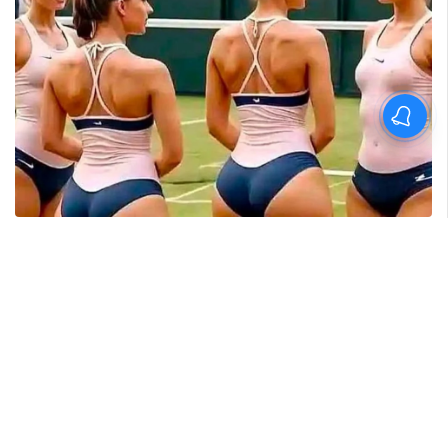
'കാതങ്ങൾ ദൂരെ'; 'ഇറ്റ്സ് എ
മെഡിക്കൽ മിറാക്കിൾ' ആദ്യ
ഗാനം പുറത്ത്