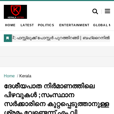
HOME
LATEST
POLITICS
ENTERTAINMENT
GLOBAL MA
Home
Kerala
ദേശീയപാത നിർമാണത്തിലെ
പിഴവുകൾ ;സംസ്ഥാന
സർക്കാരിനെ കുറ്റപ്പെടുത്താനുള്ള
ശ്രമം വേണ്ടെന്ന് എം.വി